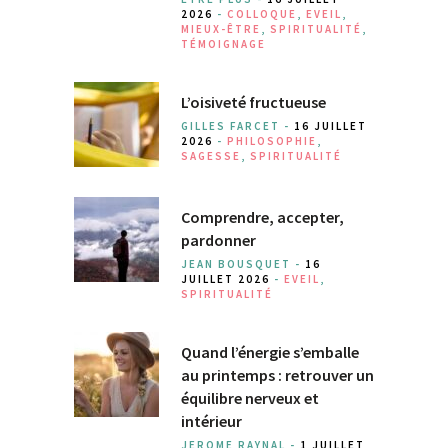
2026
-
COLLOQUE
,
EVEIL
,
MIEUX-ÊTRE
,
SPIRITUALITÉ
,
TÉMOIGNAGE
L’oisiveté fructueuse
GILLES FARCET -
16 JUILLET
2026
-
PHILOSOPHIE
,
SAGESSE
,
SPIRITUALITÉ
Comprendre, accepter,
pardonner
JEAN BOUSQUET -
16
JUILLET 2026
-
EVEIL
,
SPIRITUALITÉ
Quand l’énergie s’emballe
au printemps : retrouver un
équilibre nerveux et
intérieur
JEROME RAYNAL -
1 JUILLET