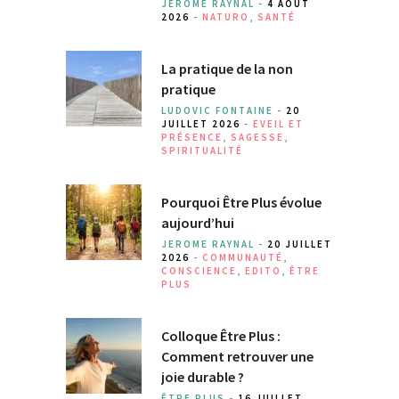
JEROME RAYNAL -
4 AOÛT
2026
-
NATURO
,
SANTÉ
La pratique de la non
pratique
LUDOVIC FONTAINE -
20
JUILLET 2026
-
EVEIL ET
PRÉSENCE
,
SAGESSE
,
SPIRITUALITÉ
Pourquoi Être Plus évolue
aujourd’hui
JEROME RAYNAL -
20 JUILLET
2026
-
COMMUNAUTÉ
,
CONSCIENCE
,
EDITO
,
ÊTRE
PLUS
Colloque Être Plus :
Comment retrouver une
joie durable ?
ÊTRE PLUS -
16 JUILLET