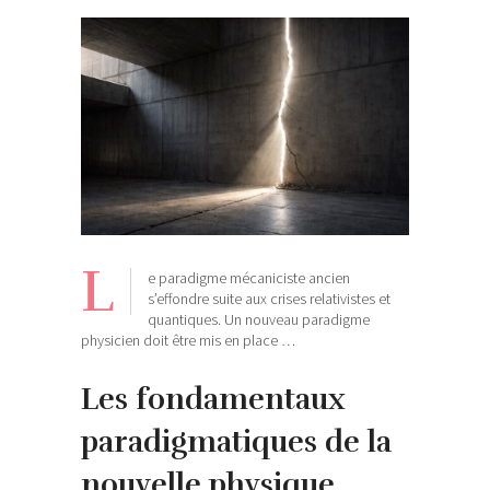
L
e paradigme mécaniciste ancien
s’effondre suite aux crises relativistes et
quantiques. Un nouveau paradigme
physicien doit être mis en place …
Les fondamentaux
paradigmatiques de la
nouvelle physique
…