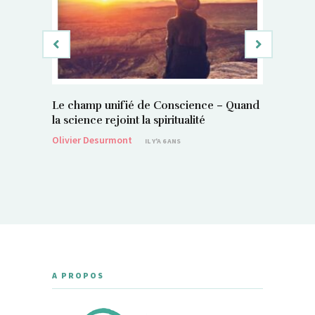
Le champ unifié de Conscience – Quand
Si, vous 
la science rejoint la spiritualité
magnétis
Olivier Desurmont
Sylvain P
IL Y'A 6 ANS
A PROPOS