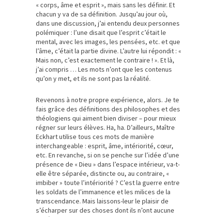
« corps, âme et esprit », mais sans les définir. Et
chacun y va de sa définition. Jusqu’au jour où,
dans une discussion, j’ai entendu deux personnes
polémiquer : l’une disait que l’esprit c’était le
mental, avec les images, les pensées, etc. et que
l’âme, c’était la partie divine. L’autre lui répondit : «
Mais non, c’est exactement le contraire ! ». Et là,
j’ai compris … Les mots n’ont que les contenus
qu’on y met, et ils ne sont pas la réalité.
Revenons à notre propre expérience, alors. Je te
fais grâce des définitions des philosophes et des
théologiens qui aiment bien diviser – pour mieux
régner sur leurs élèves. Ha, ha. D’ailleurs, Maître
Eckhart utilise tous ces mots de manière
interchangeable : esprit, âme, intériorité, cœur,
etc. En revanche, si on se penche sur l’idée d’une
présence de « Dieu » dans l’espace intérieur, va-t-
elle être séparée, distincte ou, au contraire, «
imbiber » toute l’intériorité ? C’est la guerre entre
les soldats de l’immanence et les milices de la
transcendance. Mais laissons-leur le plaisir de
s’écharper sur des choses dont ils n’ont aucune