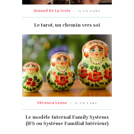
Arnaud De La Croix
IL Y'A 4 ANS
Le tarot, un chemin vers soi
Véronica Lenne
IL Y'A 3 ANS
Le modèle Internal Family Systems
(IFS ou Système Familial Intérieur)