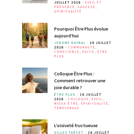
JUILLET 2026
-
EVEIL ET
PRÉSENCE
,
SAGESSE
,
SPIRITUALITÉ
Pourquoi Être Plus évolue
aujourd’hui
JEROME RAYNAL -
20 JUILLET
2026
-
COMMUNAUTÉ
,
CONSCIENCE
,
EDITO
,
ÊTRE
PLUS
Colloque Être Plus :
Comment retrouver une
joie durable ?
ÊTRE PLUS -
16 JUILLET
2026
-
COLLOQUE
,
EVEIL
,
MIEUX-ÊTRE
,
SPIRITUALITÉ
,
TÉMOIGNAGE
L’oisiveté fructueuse
GILLES FARCET -
16 JUILLET