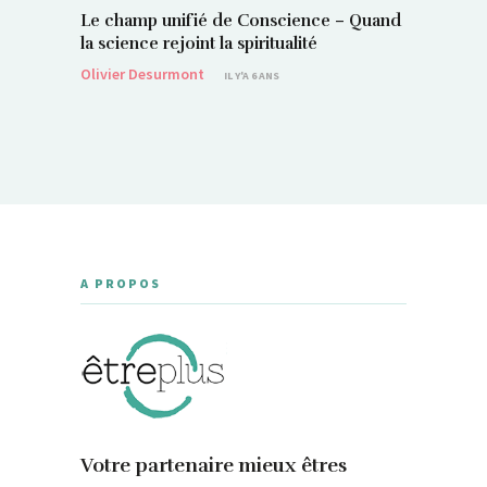
Le champ unifié de Conscience – Quand
Si, vous 
la science rejoint la spiritualité
magnétis
Olivier Desurmont
Sylvain P
IL Y'A 6 ANS
A PROPOS
Votre partenaire mieux êtres