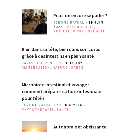
Peut-on encore se parler ?
JEROME RAYNAL -
19 JUIN
2026
-
PSYCHOLOGIE
,
SOCIÉTÉ
,
VIVRE ENSEMBLE
Bien dans sa tête, bien dans son corps
grâce à des intestins en plein santé
KARIN SCHEPENS -
19 JUIN 2026
-
ALIMENTATION
,
NATURO
,
SANTÉ
Microbiote intestinal et voyage :
comment préparer sa flore intestinale
pour l’été ?
JEROME RAYNAL -
11 JUIN 2026
-
PHYTOTHÉRAPIE
,
SANTÉ
Autonomie et obéissance