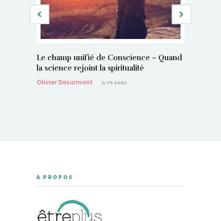
Le champ unifié de Conscience – Quand
Si, vous 
la science rejoint la spiritualité
magnétis
Olivier Desurmont
Sylvain P
IL Y'A 6 ANS
A PROPOS