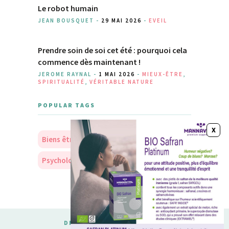
Le robot humain
JEAN BOUSQUET -
29 MAI 2026
-
EVEIL
Prendre soin de soi cet été : pourquoi cela
commence dès maintenant !
JEROME RAYNAL -
1 MAI 2026
-
MIEUX-ÊTRE
,
SPIRITUALITÉ
,
VÉRITABLE NATURE
POPULAR TAGS
Biens être
Soins
Nourriture
Psychologie
Personnalité
DESIGNED & DEVELOPED BY