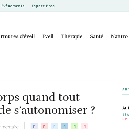
Évènements
Espace Pros
rmures d’éveil
Eveil
Thérapie
Santé
Naturo
AR
rps quand tout
 de s’autonomiser ?
Aut
JE
SPI
mmentaire