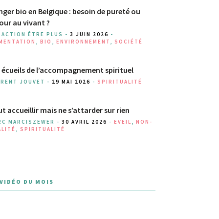
ger bio en Belgique : besoin de pureté ou
our au vivant ?
DACTION ÊTRE PLUS -
3 JUIN 2026
-
IMENTATION
,
BIO
,
ENVIRONNEMENT
,
SOCIÉTÉ
 écueils de l’accompagnement spirituel
URENT JOUVET -
29 MAI 2026
-
SPIRITUALITÉ
t accueillir mais ne s’attarder sur rien
RC MARCISZEWER -
30 AVRIL 2026
-
EVEIL
,
NON-
ALITÉ
,
SPIRITUALITÉ
 VIDÉO DU MOIS