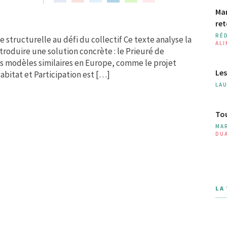
Man
ret
RÉ
 structurelle au défi du collectif Ce texte analyse la
AL
troduire une solution concrète : le Prieuré de
res modèles similaires en Europe, comme le projet
Les
bitat et Participation est […]
LA
Tou
MA
DU
LA