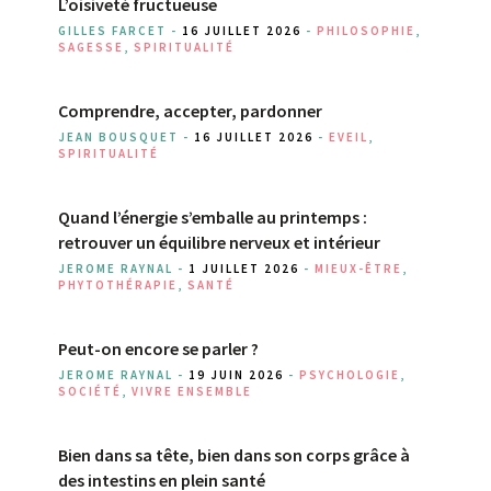
L’oisiveté fructueuse
GILLES FARCET -
16 JUILLET 2026
-
PHILOSOPHIE
,
SAGESSE
,
SPIRITUALITÉ
Comprendre, accepter, pardonner
JEAN BOUSQUET -
16 JUILLET 2026
-
EVEIL
,
SPIRITUALITÉ
Quand l’énergie s’emballe au printemps :
retrouver un équilibre nerveux et intérieur
JEROME RAYNAL -
1 JUILLET 2026
-
MIEUX-ÊTRE
,
PHYTOTHÉRAPIE
,
SANTÉ
Peut-on encore se parler ?
JEROME RAYNAL -
19 JUIN 2026
-
PSYCHOLOGIE
,
SOCIÉTÉ
,
VIVRE ENSEMBLE
Bien dans sa tête, bien dans son corps grâce à
des intestins en plein santé