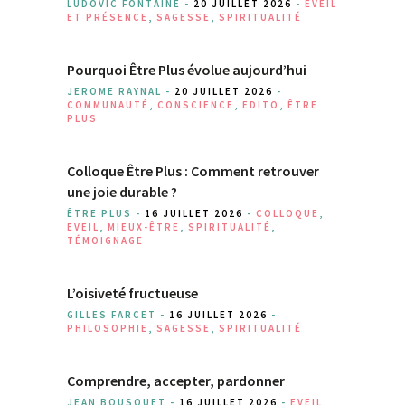
LUDOVIC FONTAINE -
20 JUILLET 2026
-
EVEIL
ET PRÉSENCE
,
SAGESSE
,
SPIRITUALITÉ
Pourquoi Être Plus évolue aujourd’hui
JEROME RAYNAL -
20 JUILLET 2026
-
COMMUNAUTÉ
,
CONSCIENCE
,
EDITO
,
ÊTRE
PLUS
Colloque Être Plus : Comment retrouver
une joie durable ?
ÊTRE PLUS -
16 JUILLET 2026
-
COLLOQUE
,
EVEIL
,
MIEUX-ÊTRE
,
SPIRITUALITÉ
,
TÉMOIGNAGE
L’oisiveté fructueuse
GILLES FARCET -
16 JUILLET 2026
-
PHILOSOPHIE
,
SAGESSE
,
SPIRITUALITÉ
Comprendre, accepter, pardonner
JEAN BOUSQUET -
16 JUILLET 2026
-
EVEIL
,