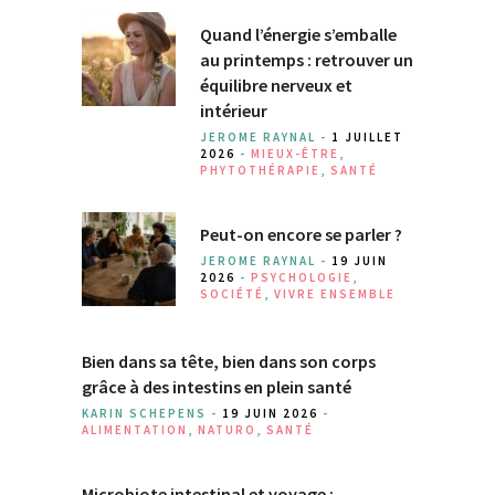
Quand l’énergie s’emballe
au printemps : retrouver un
équilibre nerveux et
intérieur
JEROME RAYNAL -
1 JUILLET
2026
-
MIEUX-ÊTRE
,
PHYTOTHÉRAPIE
,
SANTÉ
Peut-on encore se parler ?
JEROME RAYNAL -
19 JUIN
2026
-
PSYCHOLOGIE
,
SOCIÉTÉ
,
VIVRE ENSEMBLE
Bien dans sa tête, bien dans son corps
grâce à des intestins en plein santé
KARIN SCHEPENS -
19 JUIN 2026
-
ALIMENTATION
,
NATURO
,
SANTÉ
Microbiote intestinal et voyage :