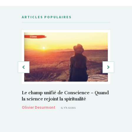
ARTICLES POPULAIRES
Le champ unifié de Conscience – Quand
Si, vous 
la science rejoint la spiritualité
magnétis
Olivier Desurmont
Sylvain P
IL Y'A 6 ANS