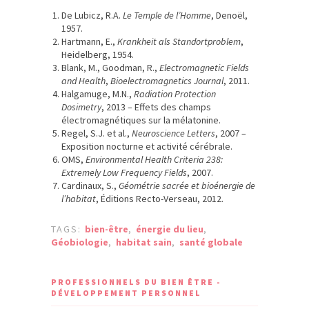
De Lubicz, R.A.
Le Temple de l’Homme
, Denoël,
1957.
Hartmann, E.,
Krankheit als Standortproblem
,
Heidelberg, 1954.
Blank, M., Goodman, R.,
Electromagnetic Fields
and Health
,
Bioelectromagnetics Journal
, 2011.
Halgamuge, M.N.,
Radiation Protection
Dosimetry
, 2013 – Effets des champs
électromagnétiques sur la mélatonine.
Regel, S.J. et al.,
Neuroscience Letters
, 2007 –
Exposition nocturne et activité cérébrale.
OMS,
Environmental Health Criteria 238:
Extremely Low Frequency Fields
, 2007.
Cardinaux, S.,
Géométrie sacrée et bioénergie de
l’habitat
, Éditions Recto-Verseau, 2012.
TAGS:
bien-être
,
énergie du lieu
,
Géobiologie
,
habitat sain
,
santé globale
PROFESSIONNELS DU BIEN ÊTRE -
DÉVELOPPEMENT PERSONNEL