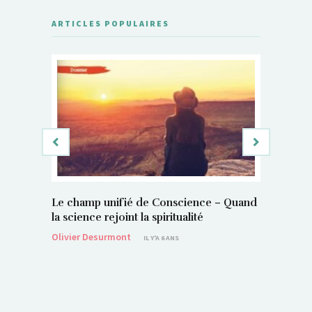
ARTICLES POPULAIRES
Le champ unifié de Conscience – Quand
Si, vous 
la science rejoint la spiritualité
magnétis
Olivier Desurmont
Sylvain P
IL Y'A 6 ANS