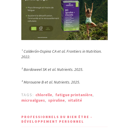
¹ Calderón-Ospina CA et al. Frontiers in Nutrition.
2022.
² Bardaweel SK et al. Nutrients. 2025.
³ Marouane B et al. Nutrients. 2025.
TAGS:
chlorelle
,
fatigue printanière
,
microalgues
,
spiruline
,
vitalité
PROFESSIONNELS DU BIEN ÊTRE -
DÉVELOPPEMENT PERSONNEL