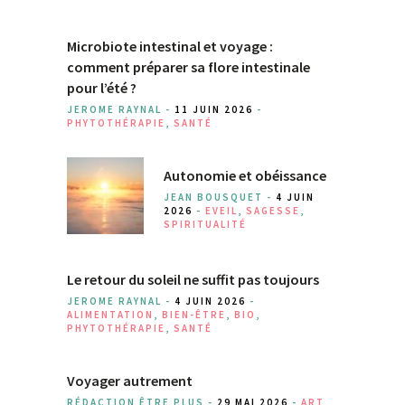
Microbiote intestinal et voyage :
comment préparer sa flore intestinale
pour l’été ?
JEROME RAYNAL -
11 JUIN 2026
-
PHYTOTHÉRAPIE
,
SANTÉ
Autonomie et obéissance
JEAN BOUSQUET -
4 JUIN
2026
-
EVEIL
,
SAGESSE
,
SPIRITUALITÉ
Le retour du soleil ne suffit pas toujours
JEROME RAYNAL -
4 JUIN 2026
-
ALIMENTATION
,
BIEN-ÊTRE
,
BIO
,
PHYTOTHÉRAPIE
,
SANTÉ
Voyager autrement
RÉDACTION ÊTRE PLUS -
29 MAI 2026
-
ART