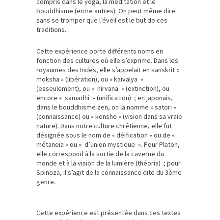
compris dans le yoga, la méditation et le
bouddhisme (entre autres). On peut même dire
sans se tromper que l’éveil est le but de ces
traditions.
Cette expérience porte différents noms en
fonction des cultures où elle s’exprime. Dans les
royaumes des Indes, elle s’appelait en sanskrit «
moksha » (libération), ou « kaivalya »
(esseulement), ou « nirvana » (extinction), ou
encore « samadhi » (unification) ; en japonais,
dans le bouddhisme zen, on la nomme « satori »
(connaissance) ou « kensho » (vision dans sa vraie
nature). Dans notre culture chrétienne, elle fut
désignée sous le nom de « déification » ou de «
métanoïa » ou « d’union mystique ». Pour Platon,
elle correspond à la sortie de la caverne du
monde et à la vision de la lumière (théoria) ; pour
Spinoza, il s’agit de la connaissance dite du 3ème
genre.
Cette expérience est présentée dans ces textes