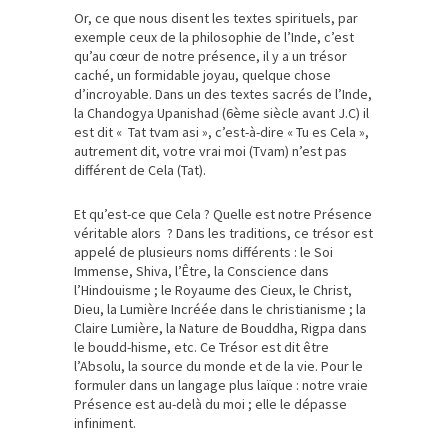
Or, ce que nous disent les textes spirituels, par
exemple ceux de la philosophie de l’Inde, c’est
qu’au cœur de notre présence, il y a un trésor
caché, un formidable joyau, quelque chose
d’incroyable. Dans un des textes sacrés de l’Inde,
la Chandogya Upanishad (6ème siècle avant J.C) il
est dit « Tat tvam asi », c’est-à-dire « Tu es Cela »,
autrement dit, votre vrai moi (Tvam) n’est pas
différent de Cela (Tat).
Et qu’est-ce que Cela ? Quelle est notre Présence
véritable alors ? Dans les traditions, ce trésor est
appelé de plusieurs noms différents : le Soi
Immense, Shiva, l’Être, la Conscience dans
l’Hindouisme ; le Royaume des Cieux, le Christ,
Dieu, la Lumière Incréée dans le christianisme ; la
Claire Lumière, la Nature de Bouddha, Rigpa dans
le boudd-hisme, etc. Ce Trésor est dit être
l’Absolu, la source du monde et de la vie. Pour le
formuler dans un langage plus laïque : notre vraie
Présence est au-delà du moi ; elle le dépasse
infiniment.