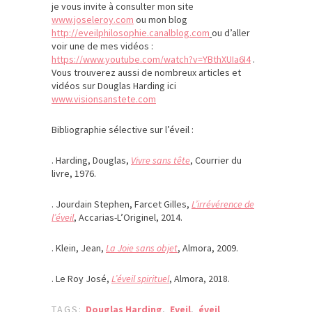
je vous invite à consulter mon site
www.joseleroy.com
ou mon blog
http://eveilphilosophie.canalblog.com
ou d’aller
voir une de mes vidéos :
https://www.youtube.com/watch?v=YBthXUIa6I4
.
Vous trouverez aussi de nombreux articles et
vidéos sur Douglas Harding ici
www.visionsanstete.com
Bibliographie sélective sur l’éveil :
. Harding, Douglas,
Vivre sans tête
, Courrier du
livre, 1976.
. Jourdain Stephen, Farcet Gilles,
L’irrévérence de
l’éveil
, Accarias-L’Originel, 2014.
. Klein, Jean,
La Joie sans objet
, Almora, 2009.
. Le Roy José,
L’éveil spirituel
, Almora, 2018.
TAGS:
Douglas Harding
,
Eveil
,
éveil