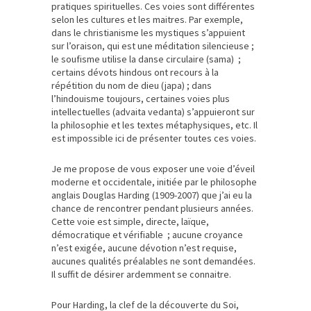
pratiques spirituelles. Ces voies sont différentes
selon les cultures et les maitres. Par exemple,
dans le christianisme les mystiques s’appuient
sur l’oraison, qui est une méditation silencieuse ;
le soufisme utilise la danse circulaire (sama) ;
certains dévots hindous ont recours à la
répétition du nom de dieu (japa) ; dans
l’hindouisme toujours, certaines voies plus
intellectuelles (advaita vedanta) s’appuieront sur
la philosophie et les textes métaphysiques, etc. Il
est impossible ici de présenter toutes ces voies.
Je me propose de vous exposer une voie d’éveil
moderne et occidentale, initiée par le philosophe
anglais Douglas Harding (1909-2007) que j’ai eu la
chance de rencontrer pendant plusieurs années.
Cette voie est simple, directe, laïque,
démocratique et vérifiable ; aucune croyance
n’est exigée, aucune dévotion n’est requise,
aucunes qualités préalables ne sont demandées.
Il suffit de désirer ardemment se connaitre.
Pour Harding, la clef de la découverte du Soi,