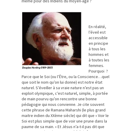
même pour des Indiens du moyen-âge ?
En réalité,
l’éveil est
accessible
en principe
à tous les
hommes et
à toutes les
femmes.
Pourquoi ?
Parce que le Soi (ou l’Être, ou la Conscience…quel
que soit le nom qu’on lui donne) est notre état
naturel. S’éveiller à sa vraie nature n’est pas un
exploit olympique, c’est naturel, simple, à portée
de main pourvu qu’on rencontre une bonne
pédagogie qui nous convienne. Je cite souvent
cette phrase de Ramana Maharshi (le plus grand
maitre indien du XXème siècle) qui dit que « Voir le
Soi est plus simple que de voir une prune dans la
paume de sa main. » Et Jésus n’a-t-il pas dit que