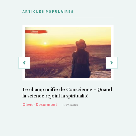
ARTICLES POPULAIRES
Le champ unifié de Conscience – Quand
Si, vous 
la science rejoint la spiritualité
magnétis
Olivier Desurmont
Sylvain P
IL Y'A 6 ANS