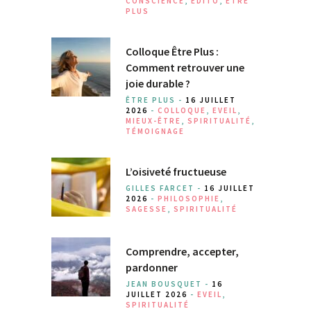
CONSCIENCE
,
EDITO
,
ÊTRE
PLUS
Colloque Être Plus :
Comment retrouver une
joie durable ?
ÊTRE PLUS -
16 JUILLET
2026
-
COLLOQUE
,
EVEIL
,
MIEUX-ÊTRE
,
SPIRITUALITÉ
,
TÉMOIGNAGE
L’oisiveté fructueuse
GILLES FARCET -
16 JUILLET
2026
-
PHILOSOPHIE
,
SAGESSE
,
SPIRITUALITÉ
Comprendre, accepter,
pardonner
JEAN BOUSQUET -
16
JUILLET 2026
-
EVEIL
,
SPIRITUALITÉ