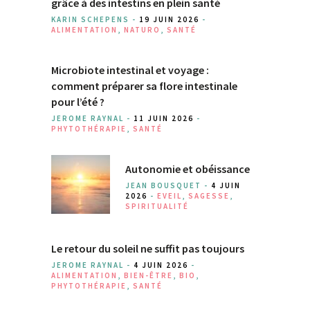
grâce à des intestins en plein santé
KARIN SCHEPENS -
19 JUIN 2026
-
ALIMENTATION
,
NATURO
,
SANTÉ
Microbiote intestinal et voyage :
comment préparer sa flore intestinale
pour l’été ?
JEROME RAYNAL -
11 JUIN 2026
-
PHYTOTHÉRAPIE
,
SANTÉ
Autonomie et obéissance
JEAN BOUSQUET -
4 JUIN
2026
-
EVEIL
,
SAGESSE
,
SPIRITUALITÉ
Le retour du soleil ne suffit pas toujours
JEROME RAYNAL -
4 JUIN 2026
-
ALIMENTATION
,
BIEN-ÊTRE
,
BIO
,
PHYTOTHÉRAPIE
,
SANTÉ