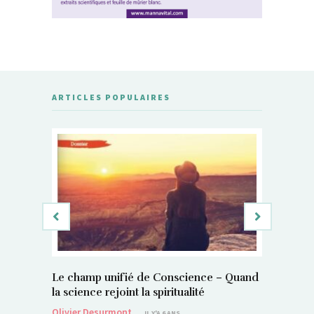
ARTICLES POPULAIRES
Le champ unifié de Conscience – Quand
Si, vous 
la science rejoint la spiritualité
magnétis
Olivier Desurmont
Sylvain P
IL Y'A 6 ANS