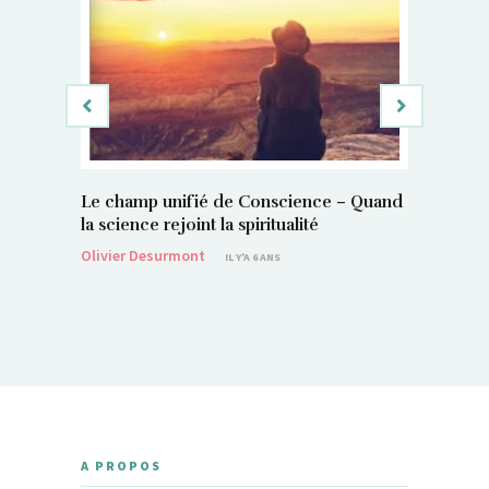
Le champ unifié de Conscience – Quand
Si, vous 
la science rejoint la spiritualité
magnétis
Olivier Desurmont
Sylvain P
IL Y'A 6 ANS
A PROPOS