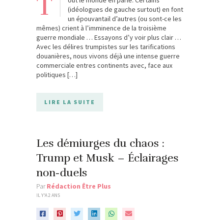
T
out le monde en parle. Certains
(idéologues de gauche surtout) en font
un épouvantail d’autres (ou sont-ce les
mêmes) crient à l’imminence de la troisième
guerre mondiale … Essayons d’y voir plus clair …
Avec les délires trumpistes sur les tarifications
douanières, nous vivons déjà une intense guerre
commerciale entres continents avec, face aux
politiques […]
LIRE LA SUITE
Les démiurges du chaos :
Trump et Musk – Éclairages
non-duels
Par
Rédaction Être Plus
IL Y'A 2 ANS