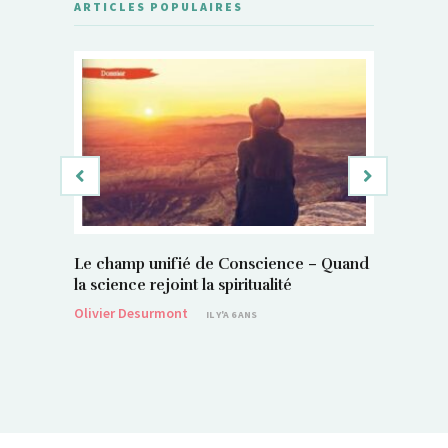
ARTICLES POPULAIRES
Le champ unifié de Conscience – Quand
Si, vous 
la science rejoint la spiritualité
magnétis
Olivier Desurmont
Sylvain P
IL Y'A 6 ANS