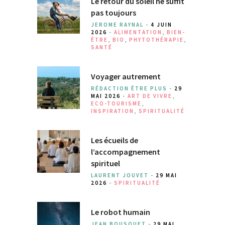
Le retour du soleil ne suffit
pas toujours
JEROME RAYNAL -
4 JUIN
2026
-
ALIMENTATION
,
BIEN-
ÊTRE
,
BIO
,
PHYTOTHÉRAPIE
,
SANTÉ
Voyager autrement
RÉDACTION ÊTRE PLUS -
29
MAI 2026
-
ART DE VIVRE
,
ECO-TOURISME
,
INSPIRATION
,
SPIRITUALITÉ
Les écueils de
l’accompagnement
spirituel
LAURENT JOUVET -
29 MAI
2026
-
SPIRITUALITÉ
Le robot humain
JEAN BOUSQUET -
29 MAI