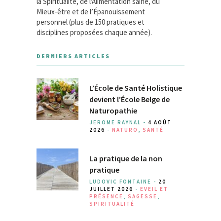
la Spiritualité, de l'Alimentation saine, du
Mieux-être et de l’Épanouissement
personnel (plus de 150 pratiques et
disciplines proposées chaque année).
DERNIERS ARTICLES
L’École de Santé Holistique
devient l’École Belge de
Naturopathie
JEROME RAYNAL -
4 AOÛT
2026
-
NATURO
,
SANTÉ
La pratique de la non
pratique
LUDOVIC FONTAINE -
20
JUILLET 2026
-
EVEIL ET
PRÉSENCE
,
SAGESSE
,
SPIRITUALITÉ