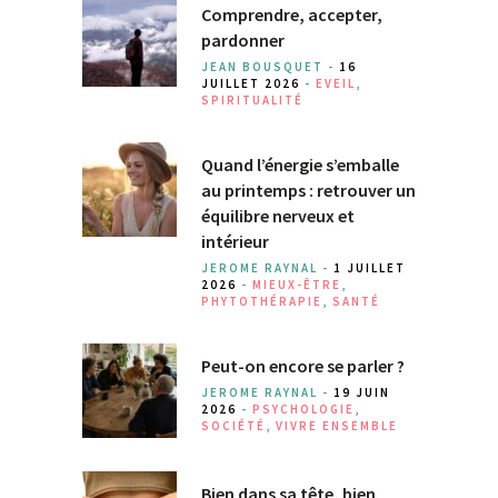
Comprendre, accepter,
pardonner
JEAN BOUSQUET -
16
JUILLET 2026
-
EVEIL
,
SPIRITUALITÉ
Quand l’énergie s’emballe
au printemps : retrouver un
équilibre nerveux et
intérieur
JEROME RAYNAL -
1 JUILLET
2026
-
MIEUX-ÊTRE
,
PHYTOTHÉRAPIE
,
SANTÉ
Peut-on encore se parler ?
JEROME RAYNAL -
19 JUIN
2026
-
PSYCHOLOGIE
,
SOCIÉTÉ
,
VIVRE ENSEMBLE
Bien dans sa tête, bien