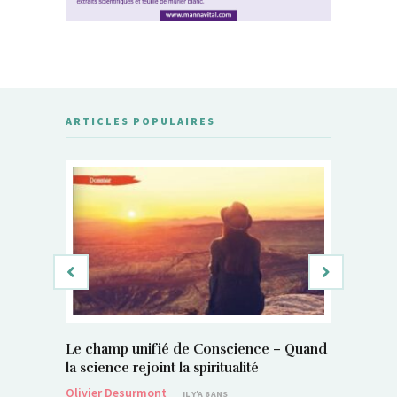
ARTICLES POPULAIRES
Le champ unifié de Conscience – Quand
Si, vous 
la science rejoint la spiritualité
magnétis
Olivier Desurmont
Sylvain P
IL Y'A 6 ANS