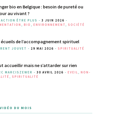
ger bio en Belgique : besoin de pureté ou
our au vivant ?
DACTION ÊTRE PLUS -
3 JUIN 2026
-
IMENTATION
,
BIO
,
ENVIRONNEMENT
,
SOCIÉTÉ
 écueils de l’accompagnement spirituel
URENT JOUVET -
29 MAI 2026
-
SPIRITUALITÉ
t accueillir mais ne s’attarder sur rien
RC MARCISZEWER -
30 AVRIL 2026
-
EVEIL
,
NON-
ALITÉ
,
SPIRITUALITÉ
 VIDÉO DU MOIS