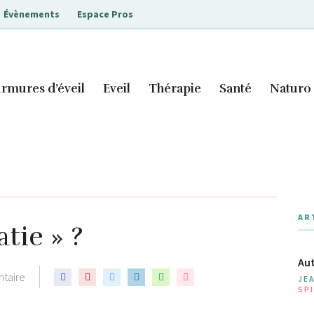
Évènements
Espace Pros
rmures d’éveil
Eveil
Thérapie
Santé
Naturo
AR
atie » ?
Aut
taire
JE
SPI