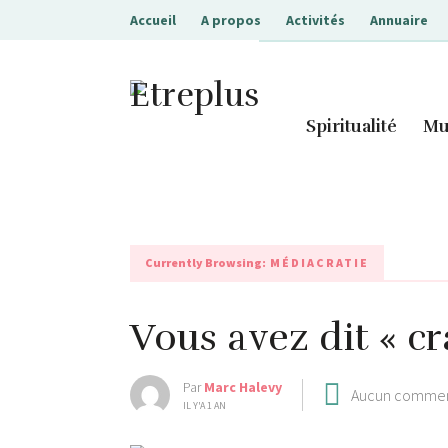
Accueil
A propos
Activités
Annuaire
Etreplus
Spiritualité
Mu
Currently Browsing:
MÉDIACRATIE
Vous avez dit « cr
Par
Marc Halevy
Aucun commen
IL Y'A 1 AN