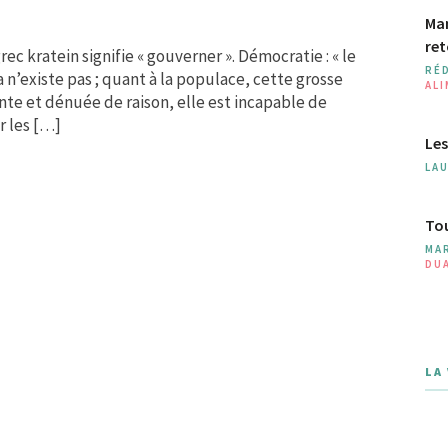
Man
ret
c kratein signifie « gouverner ». Démocratie : « le
RÉ
 n’existe pas ; quant à la populace, cette grosse
AL
nte et dénuée de raison, elle est incapable de
r les […]
Les
LA
Tou
MA
DU
LA