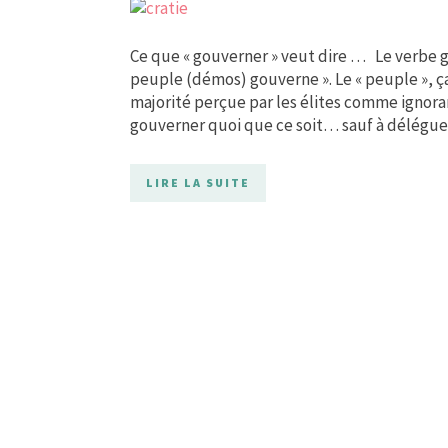
Ce que « gouverner » veut dire … Le verbe gre
peuple (démos) gouverne ». Le « peuple », ça
majorité perçue par les élites comme ignora
gouverner quoi que ce soit… sauf à délégue
LIRE LA SUITE