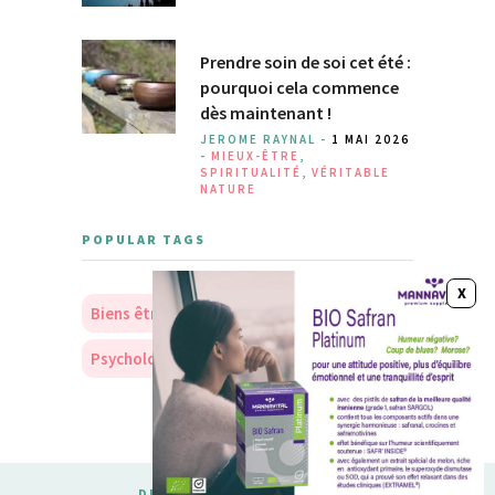
Prendre soin de soi cet été :
pourquoi cela commence
dès maintenant !
JEROME RAYNAL -
1 MAI 2026
-
MIEUX-ÊTRE
,
SPIRITUALITÉ
,
VÉRITABLE
NATURE
POPULAR TAGS
Biens être
Soins
Nourriture
Psychologie
Personnalité
DESIGNED & DEVELOPED BY