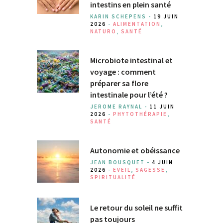
intestins en plein santé
KARIN SCHEPENS -
19 JUIN
2026
-
ALIMENTATION
,
NATURO
,
SANTÉ
Microbiote intestinal et
voyage : comment
préparer sa flore
intestinale pour l’été ?
JEROME RAYNAL -
11 JUIN
2026
-
PHYTOTHÉRAPIE
,
SANTÉ
Autonomie et obéissance
JEAN BOUSQUET -
4 JUIN
2026
-
EVEIL
,
SAGESSE
,
SPIRITUALITÉ
Le retour du soleil ne suffit
pas toujours