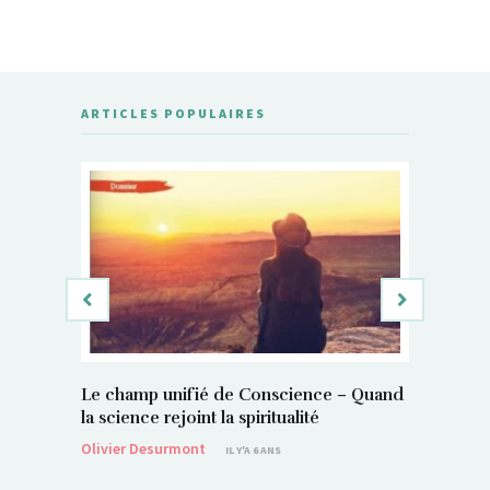
ARTICLES POPULAIRES
Le champ unifié de Conscience – Quand
Si, vous 
la science rejoint la spiritualité
magnétis
Olivier Desurmont
Sylvain P
IL Y'A 6 ANS