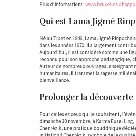
Plus d’informations :
www.bruxelles.dhagpo
Qui est Lama Jigmé Rinp
Né au Tibet en 1949, Lama Jigmé Rinpoché a
dans les années 1970, il a largement contri
Aujourd’hui, il est considéré comme une fi
reconnu pour son approche pédagogique, clai
Auteur de nombreux ouvrages, enseignant re
humanitaires, il transmet la sagesse millén
bienveillance.
Prolonger la découverte 
Pour celles et ceux qui le souhaitent, l’év
dimanche 30 novembre, à Karma Eusel Ling,
Chenrézik, une pratique bouddhique dédiée
initiation à Chenrézik, symbole de la qualité