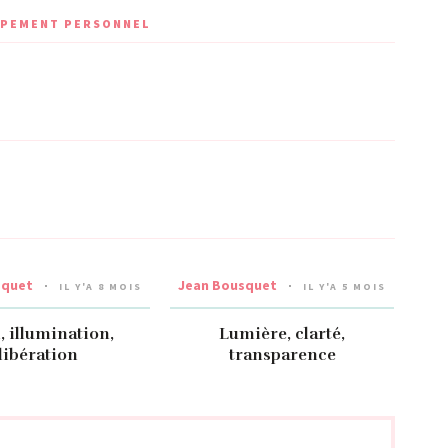
OPPEMENT PERSONNEL
squet
Jean Bousquet
IL Y'A 8 MOIS
IL Y'A 5 MOIS
l, illumination,
Lumière, clarté,
libération
transparence