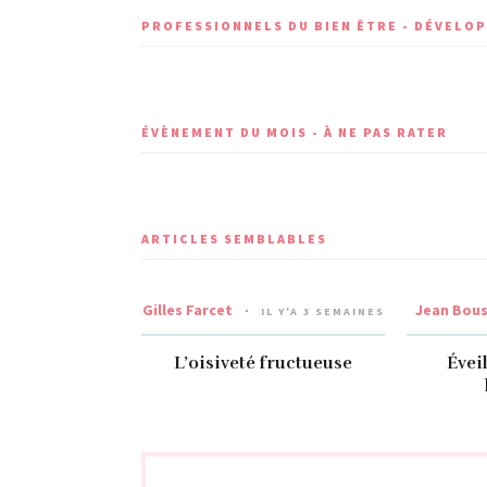
PROFESSIONNELS DU BIEN ÊTRE - DÉVEL
ÉVÈNEMENT DU MOIS - À NE PAS RATER
ARTICLES SEMBLABLES
Gilles Farcet
Jean Bou
IL Y'A 3 SEMAINES
L’oisiveté fructueuse
Évei