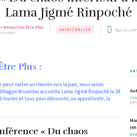
Lama Jigmé Rinpoché
ar
Rédaction Être Plus
Aucun com
SPIRITUALITÉ
 Y'A 11 MOIS
tre Plus :
AR
 peut naître un chemin vers la paix, nous avons
Aut
Dhagpo Bruxelles accueille Lama Jigmé Rinpoché le 28
 toutes et tous pour découvrir, ou approfondir, la
JE
SPI
Man
ret
nférence « Du chaos
RÉ