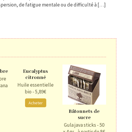
ersion, de fatigue mentale ou de difficulté à […]
mbre
Eucalyptus
citronné
bre
Huile essentielle
rana
bio - 5,89€
Acheter
Bâtonnets de
sucre
Gula java sticks - 50
x 4 gr - à partir de 8€