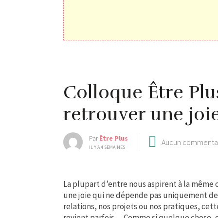
Colloque Être Pl
retrouver une joi
Par
Être Plus
Aucun commenta
IL Y'A 4 SEMAINES
La plupart d’entre nous aspirent à la même c
une joie qui ne dépende pas uniquement des
relations, nos projets ou nos pratiques, cett
revient parfois… Comme si quelque chose, e