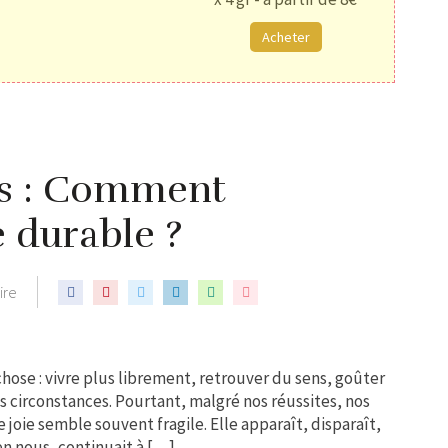
Acheter
us : Comment
e durable ?
ire
hose : vivre plus librement, retrouver du sens, goûter
 circonstances. Pourtant, malgré nos réussites, nos
e joie semble souvent fragile. Elle apparaît, disparaît,
n nous, continuait à […]