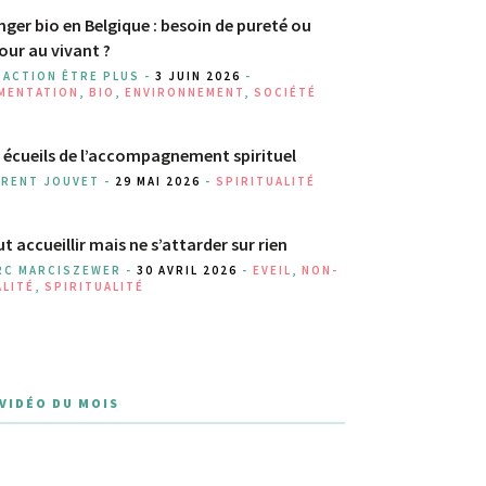
ger bio en Belgique : besoin de pureté ou
our au vivant ?
DACTION ÊTRE PLUS -
3 JUIN 2026
-
IMENTATION
,
BIO
,
ENVIRONNEMENT
,
SOCIÉTÉ
 écueils de l’accompagnement spirituel
URENT JOUVET -
29 MAI 2026
-
SPIRITUALITÉ
t accueillir mais ne s’attarder sur rien
RC MARCISZEWER -
30 AVRIL 2026
-
EVEIL
,
NON-
ALITÉ
,
SPIRITUALITÉ
 VIDÉO DU MOIS