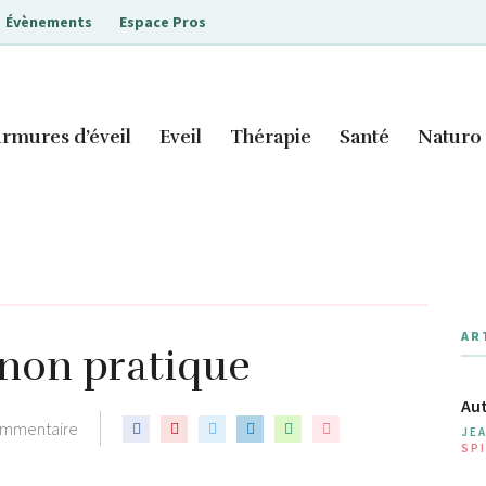
Évènements
Espace Pros
rmures d’éveil
Eveil
Thérapie
Santé
Naturo
AR
 non pratique
Aut
ommentaire
JE
SPI