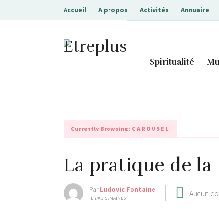
Accueil
A propos
Activités
Annuaire
Etreplus
Spiritualité
Mu
Currently Browsing:
CAROUSEL
La pratique de la
Par
Ludovic Fontaine
Aucun c
IL Y'A 3 SEMAINES