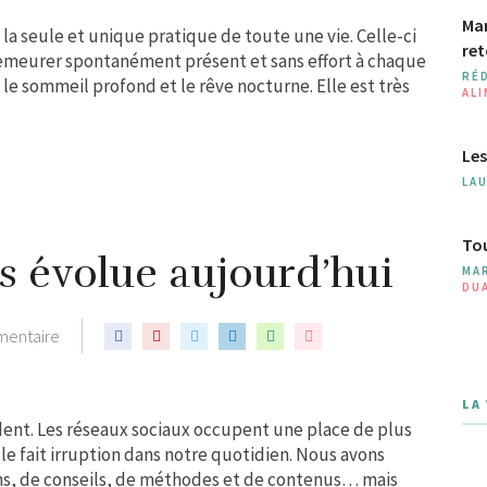
Man
 la seule et unique pratique de toute une vie. Celle-ci
ret
demeurer spontanément présent et sans effort à chaque
RÉ
s le sommeil profond et le rêve nocturne. Elle est très
AL
Les
LA
Tou
s évolue aujourd’hui
MA
DU
mentaire
LA
èdent. Les réseaux sociaux occupent une place de plus
elle fait irruption dans notre quotidien. Nous avons
ns, de conseils, de méthodes et de contenus… mais