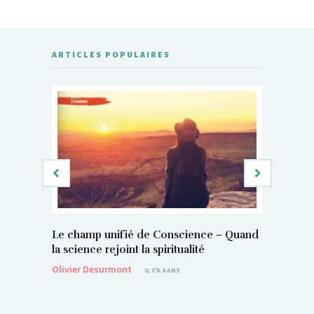
ARTICLES POPULAIRES
Le champ unifié de Conscience – Quand
Si, vous 
la science rejoint la spiritualité
magnétis
Olivier Desurmont
Sylvain P
IL Y'A 6 ANS