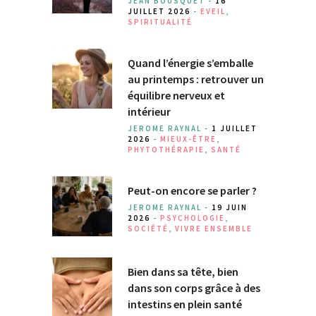
JEAN BOUSQUET -
16
JUILLET 2026
-
EVEIL
,
SPIRITUALITÉ
Quand l’énergie s’emballe
au printemps : retrouver un
équilibre nerveux et
intérieur
JEROME RAYNAL -
1 JUILLET
2026
-
MIEUX-ÊTRE
,
PHYTOTHÉRAPIE
,
SANTÉ
Peut-on encore se parler ?
JEROME RAYNAL -
19 JUIN
2026
-
PSYCHOLOGIE
,
SOCIÉTÉ
,
VIVRE ENSEMBLE
Bien dans sa tête, bien
dans son corps grâce à des
intestins en plein santé