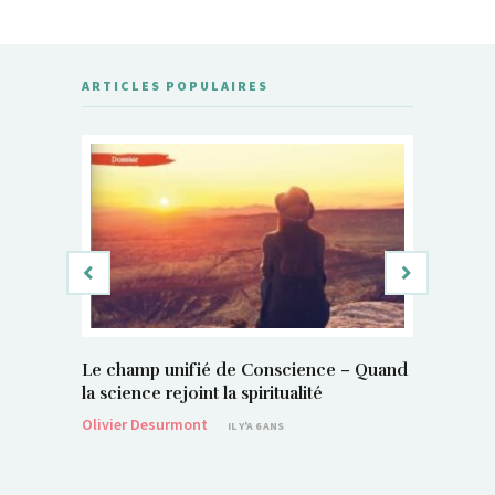
ARTICLES POPULAIRES
Le champ unifié de Conscience – Quand
Si, vous 
la science rejoint la spiritualité
magnétis
Olivier Desurmont
Sylvain P
IL Y'A 6 ANS