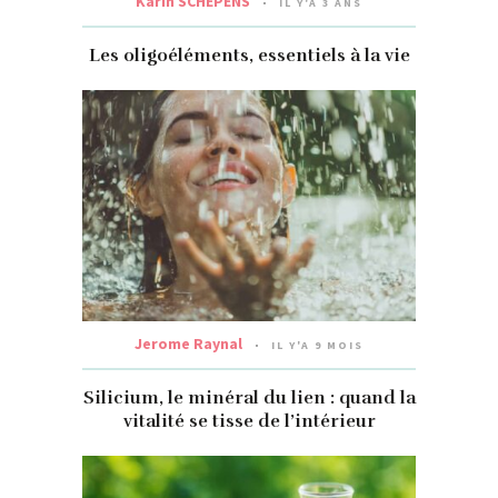
Karin SCHEPENS
IL Y'A 3 ANS
Les oligoéléments, essentiels à la vie
Jerome Raynal
IL Y'A 9 MOIS
Silicium, le minéral du lien : quand la
vitalité se tisse de l’intérieur