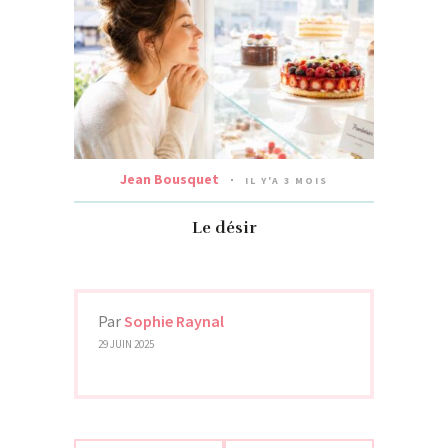
Jean Bousquet
IL Y'A 3 MOIS
Le désir
Par
Sophie Raynal
29 JUIN 2025