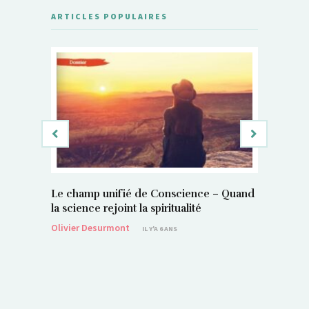
ARTICLES POPULAIRES
Le champ unifié de Conscience – Quand
Si, vous 
la science rejoint la spiritualité
magnétis
Olivier Desurmont
Sylvain P
IL Y'A 6 ANS