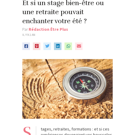
Et si un stage bien-être ou
une retraite pouvait
enchanter votre été ?
Par
Rédaction Être Plus
IL Y'A 1 AN
S
tages, retraites, formations : et si ces
expériences devenaient vos boussoles