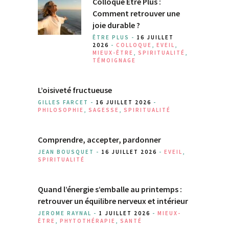
Colloque Être Plus :
Comment retrouver une
joie durable ?
ÊTRE PLUS -
16 JUILLET
2026
-
COLLOQUE
,
EVEIL
,
MIEUX-ÊTRE
,
SPIRITUALITÉ
,
TÉMOIGNAGE
L’oisiveté fructueuse
GILLES FARCET -
16 JUILLET 2026
-
PHILOSOPHIE
,
SAGESSE
,
SPIRITUALITÉ
Comprendre, accepter, pardonner
JEAN BOUSQUET -
16 JUILLET 2026
-
EVEIL
,
SPIRITUALITÉ
Quand l’énergie s’emballe au printemps :
retrouver un équilibre nerveux et intérieur
JEROME RAYNAL -
1 JUILLET 2026
-
MIEUX-
ÊTRE
,
PHYTOTHÉRAPIE
,
SANTÉ