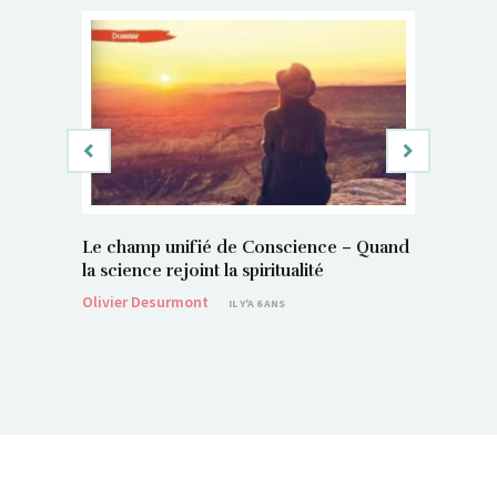
Le champ unifié de Conscience – Quand
Si, vous 
la science rejoint la spiritualité
magnétis
Olivier Desurmont
Sylvain P
IL Y'A 6 ANS