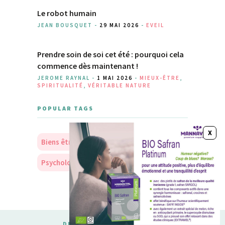
Le robot humain
JEAN BOUSQUET -
29 MAI 2026
-
EVEIL
Prendre soin de soi cet été : pourquoi cela
commence dès maintenant !
JEROME RAYNAL -
1 MAI 2026
-
MIEUX-ÊTRE
,
SPIRITUALITÉ
,
VÉRITABLE NATURE
POPULAR TAGS
Biens être
Soins
Nourriture
Psychologie
Personnalité
DESIGNED & DEVELOPED BY