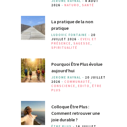
JEROME RAYNAL -
4 AOÛT
2026
-
NATURO
,
SANTÉ
La pratique de la non
pratique
LUDOVIC FONTAINE -
20
JUILLET 2026
-
EVEIL ET
PRÉSENCE
,
SAGESSE
,
SPIRITUALITÉ
Pourquoi Être Plus évolue
aujourd’hui
JEROME RAYNAL -
20 JUILLET
2026
-
COMMUNAUTÉ
,
CONSCIENCE
,
EDITO
,
ÊTRE
PLUS
Colloque Être Plus :
Comment retrouver une
joie durable ?
ÊTRE PLUS -
16 JUILLET