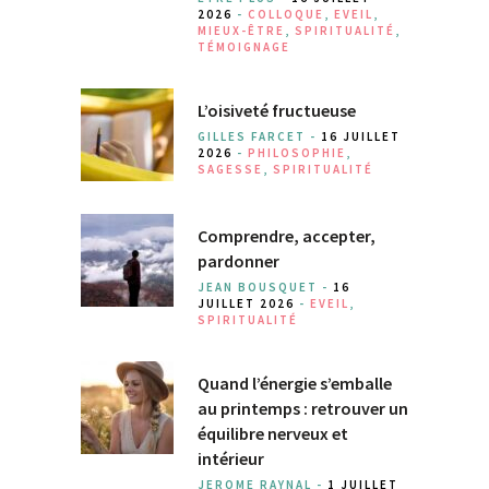
2026
-
COLLOQUE
,
EVEIL
,
MIEUX-ÊTRE
,
SPIRITUALITÉ
,
TÉMOIGNAGE
L’oisiveté fructueuse
GILLES FARCET -
16 JUILLET
2026
-
PHILOSOPHIE
,
SAGESSE
,
SPIRITUALITÉ
Comprendre, accepter,
pardonner
JEAN BOUSQUET -
16
JUILLET 2026
-
EVEIL
,
SPIRITUALITÉ
Quand l’énergie s’emballe
au printemps : retrouver un
équilibre nerveux et
intérieur
JEROME RAYNAL -
1 JUILLET