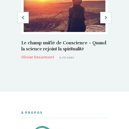
Le champ unifié de Conscience – Quand
Si, vous 
la science rejoint la spiritualité
magnétis
Olivier Desurmont
Sylvain P
IL Y'A 6 ANS
A PROPOS