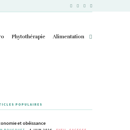
ro
Phytothérapie
Alimentation
TICLES POPULAIRES
onomie et obéissance
AN BOUSQUET -
4 JUIN 2026
-
EVEIL
,
SAGESSE
,