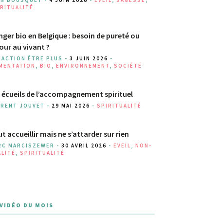
RITUALITÉ
ger bio en Belgique : besoin de pureté ou
our au vivant ?
DACTION ÊTRE PLUS -
3 JUIN 2026
-
IMENTATION
,
BIO
,
ENVIRONNEMENT
,
SOCIÉTÉ
 écueils de l’accompagnement spirituel
URENT JOUVET -
29 MAI 2026
-
SPIRITUALITÉ
t accueillir mais ne s’attarder sur rien
RC MARCISZEWER -
30 AVRIL 2026
-
EVEIL
,
NON-
ALITÉ
,
SPIRITUALITÉ
 VIDÉO DU MOIS