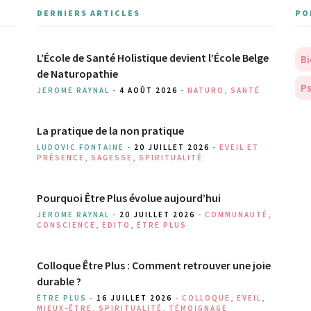
DERNIERS ARTICLES
PO
L’École de Santé Holistique devient l’École Belge
Bi
de Naturopathie
Ps
JEROME RAYNAL -
4 AOÛT 2026
-
NATURO
,
SANTÉ
La pratique de la non pratique
LUDOVIC FONTAINE -
20 JUILLET 2026
-
EVEIL ET
PRÉSENCE
,
SAGESSE
,
SPIRITUALITÉ
Pourquoi Être Plus évolue aujourd’hui
JEROME RAYNAL -
20 JUILLET 2026
-
COMMUNAUTÉ
,
CONSCIENCE
,
EDITO
,
ÊTRE PLUS
Colloque Être Plus : Comment retrouver une joie
durable ?
ÊTRE PLUS -
16 JUILLET 2026
-
COLLOQUE
,
EVEIL
,
MIEUX-ÊTRE
,
SPIRITUALITÉ
,
TÉMOIGNAGE