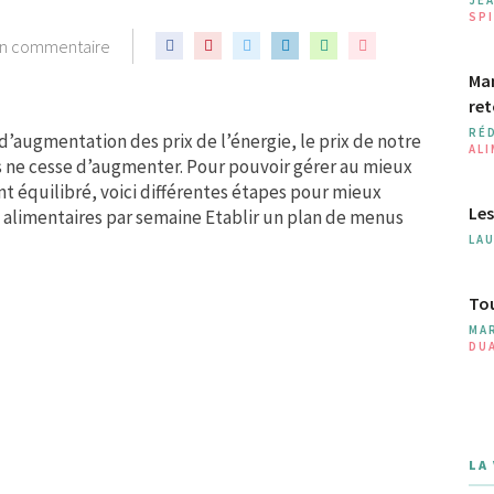
SPI
n commentaire
Man
ret
RÉ
 d’augmentation des prix de l’énergie, le prix de notre
AL
s ne cesse d’augmenter. Pour pouvoir gérer au mieux
 équilibré, voici différentes étapes pour mieux
Les
alimentaires par semaine Etablir un plan de menus
LA
Tou
MA
DU
LA