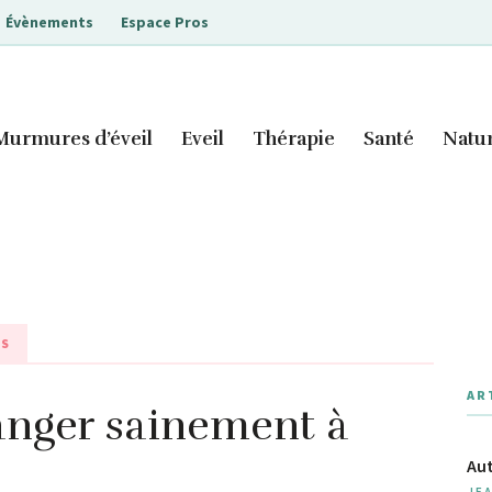
Évènements
Espace Pros
Murmures d’éveil
Eveil
Thérapie
Santé
Natu
ES
AR
anger sainement à
Aut
JE