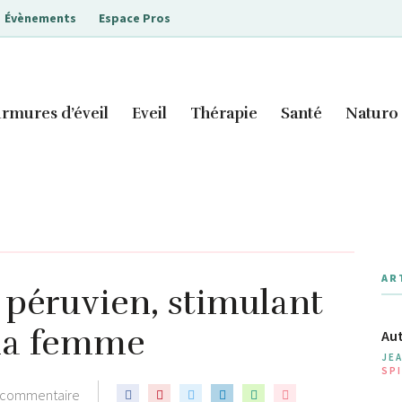
Évènements
Espace Pros
rmures d’éveil
Eveil
Thérapie
Santé
Naturo
AR
péruvien, stimulant
 la femme
Aut
JE
SPI
 commentaire