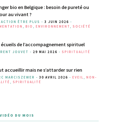
ger bio en Belgique : besoin de pureté ou
our au vivant ?
DACTION ÊTRE PLUS -
3 JUIN 2026
-
IMENTATION
,
BIO
,
ENVIRONNEMENT
,
SOCIÉTÉ
 écueils de l’accompagnement spirituel
URENT JOUVET -
29 MAI 2026
-
SPIRITUALITÉ
t accueillir mais ne s’attarder sur rien
RC MARCISZEWER -
30 AVRIL 2026
-
EVEIL
,
NON-
ALITÉ
,
SPIRITUALITÉ
 VIDÉO DU MOIS