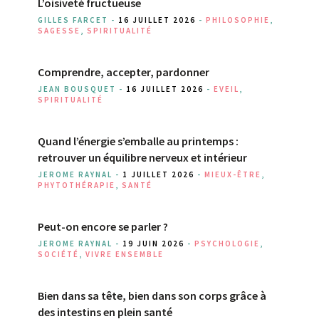
L’oisiveté fructueuse
GILLES FARCET -
16 JUILLET 2026
-
PHILOSOPHIE
,
SAGESSE
,
SPIRITUALITÉ
Comprendre, accepter, pardonner
JEAN BOUSQUET -
16 JUILLET 2026
-
EVEIL
,
SPIRITUALITÉ
Quand l’énergie s’emballe au printemps :
retrouver un équilibre nerveux et intérieur
JEROME RAYNAL -
1 JUILLET 2026
-
MIEUX-ÊTRE
,
PHYTOTHÉRAPIE
,
SANTÉ
Peut-on encore se parler ?
JEROME RAYNAL -
19 JUIN 2026
-
PSYCHOLOGIE
,
SOCIÉTÉ
,
VIVRE ENSEMBLE
Bien dans sa tête, bien dans son corps grâce à
des intestins en plein santé