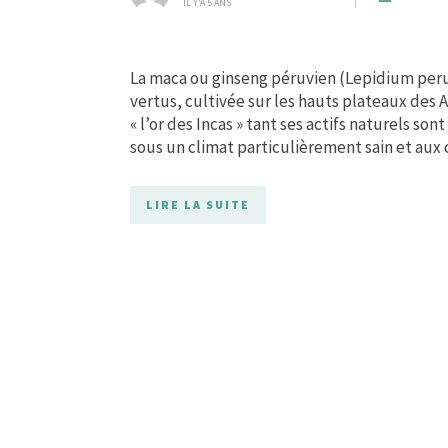
IL Y'A 5 ANS
La maca ou ginseng péruvien (Lepidium pe
vertus, cultivée sur les hauts plateaux des
« l’or des Incas » tant ses actifs naturels s
sous un climat particulièrement sain et aux
LIRE LA SUITE