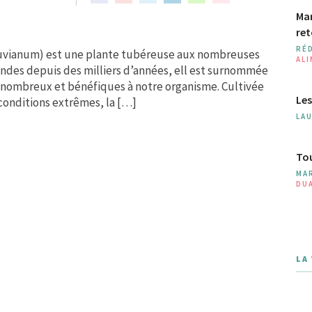
Man
ret
RÉ
ruvianum) est une plante tubéreuse aux nombreuses
AL
 Andes depuis des milliers d’années, ell est surnommée
ont nombreux et bénéfiques à notre organisme. Cultivée
Les
 conditions extrêmes, la […]
LA
Tou
MA
DU
LA