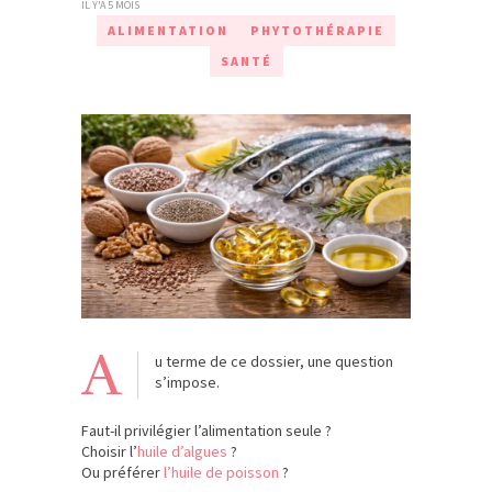
IL Y'A 5 MOIS
ALIMENTATION
PHYTOTHÉRAPIE
SANTÉ
A
u terme de ce dossier, une question
s’impose.
Faut-il privilégier l’alimentation seule ?
Choisir l’
huile d’algues
?
Ou préférer
l’huile de poisson
?