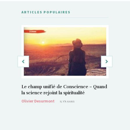
ARTICLES POPULAIRES
Le champ unifié de Conscience – Quand
Si, vous 
la science rejoint la spiritualité
magnétis
Olivier Desurmont
Sylvain P
IL Y'A 6 ANS