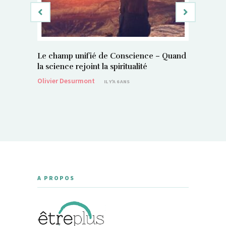
Le champ unifié de Conscience – Quand
Si, vous 
la science rejoint la spiritualité
magnétis
Olivier Desurmont
Sylvain P
IL Y'A 6 ANS
A PROPOS