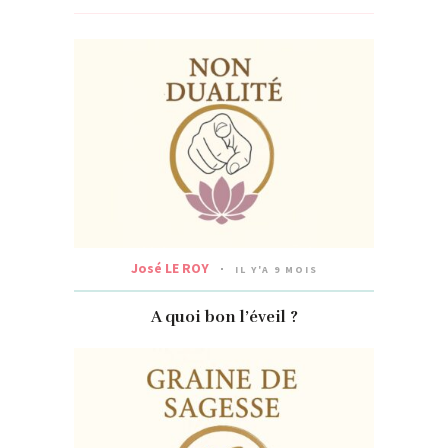
José LE ROY
IL Y'A 9 MOIS
A quoi bon l’éveil ?