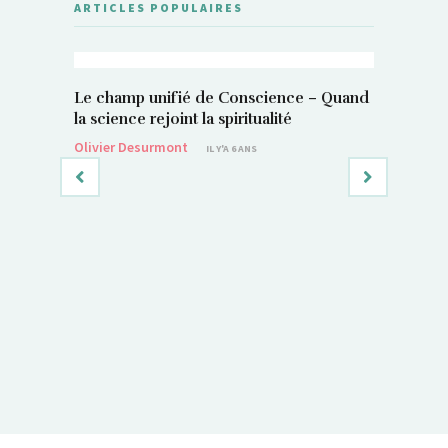
ARTICLES POPULAIRES
Le champ unifié de Conscience – Quand
la science rejoint la spiritualité
Olivier Desurmont
IL Y'A 6 ANS
Si, vous 
magnétis
Sylvain P