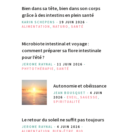
Bien dans sa tête, bien dans son corps
grâce à des intestins en plein santé
KARIN SCHEPENS -
19 JUIN 2026
-
ALIMENTATION
,
NATURO
,
SANTÉ
Microbiote intestinal et voyage :
comment préparer sa flore intestinale
pour l’été ?
JEROME RAYNAL -
11 JUIN 2026
-
PHYTOTHÉRAPIE
,
SANTÉ
Autonomie et obéissance
JEAN BOUSQUET -
4 JUIN
2026
-
EVEIL
,
SAGESSE
,
SPIRITUALITÉ
Le retour du soleil ne suffit pas toujours
JEROME RAYNAL -
4 JUIN 2026
-
ALIMENTATION
,
BIEN-ÊTRE
,
BIO
,