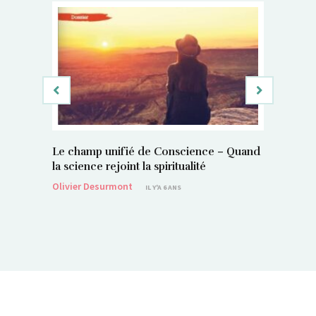
Le champ unifié de Conscience – Quand
Si, vous 
la science rejoint la spiritualité
magnétis
Olivier Desurmont
Sylvain P
IL Y'A 6 ANS