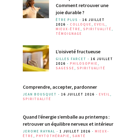
Comment retrouver une
joie durable ?
ÊTRE PLUS -
16 JUILLET
2026
-
COLLOQUE
,
EVEIL
,
MIEUX-ÊTRE
,
SPIRITUALITÉ
,
TÉMOIGNAGE
L’oisiveté fructueuse
GILLES FARCET -
16 JUILLET
2026
-
PHILOSOPHIE
,
SAGESSE
,
SPIRITUALITÉ
Comprendre, accepter, pardonner
JEAN BOUSQUET -
16 JUILLET 2026
-
EVEIL
,
SPIRITUALITÉ
Quand l’énergie s’emballe au printemps :
retrouver un équilibre nerveux et intérieur
JEROME RAYNAL -
1 JUILLET 2026
-
MIEUX-
ÊTRE
,
PHYTOTHÉRAPIE
,
SANTÉ