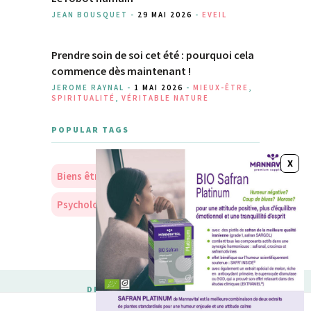
JEAN BOUSQUET -
29 MAI 2026
-
EVEIL
Prendre soin de soi cet été : pourquoi cela
commence dès maintenant !
JEROME RAYNAL -
1 MAI 2026
-
MIEUX-ÊTRE
,
SPIRITUALITÉ
,
VÉRITABLE NATURE
POPULAR TAGS
Biens être
Soins
Nourriture
Psychologie
Personnalité
DESIGNED & DEVELOPED BY
MERIDIANTHEMES