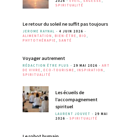
2026
-
EVEIL
,
SAGESSE
,
SPIRITUALITÉ
Le retour du soleil ne suffit pas toujours
JEROME RAYNAL -
4 JUIN 2026
-
ALIMENTATION
,
BIEN-ÊTRE
,
BIO
,
PHYTOTHÉRAPIE
,
SANTÉ
Voyager autrement
RÉDACTION ÊTRE PLUS -
29 MAI 2026
-
ART
DE VIVRE
,
ECO-TOURISME
,
INSPIRATION
,
SPIRITUALITÉ
Les écueils de
l’accompagnement
spirituel
LAURENT JOUVET -
29 MAI
2026
-
SPIRITUALITÉ
Le robot humain