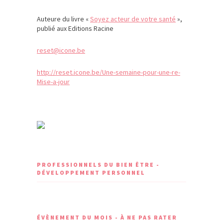
Auteure du livre «
Soyez acteur de votre santé
»,
publié aux Editions Racine
reset@icone.be
http://reset.icone.be/Une-semaine-pour-une-re-
Mise-a-jour
PROFESSIONNELS DU BIEN ÊTRE -
DÉVELOPPEMENT PERSONNEL
ÉVÈNEMENT DU MOIS - À NE PAS RATER