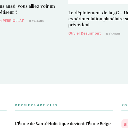
ous aussi, vous alliez voir un
tiseur ?
Le déploiement de la 5G – U
expérimentation planétaire s
in PERRIOLLAT
IL Y'A 6 ANS
précédent
Olivier Desurmont
IL Y'A 6 ANS
DERNIERS ARTICLES
PO
L’École de Santé Holistique devient l’École Belge
Bi