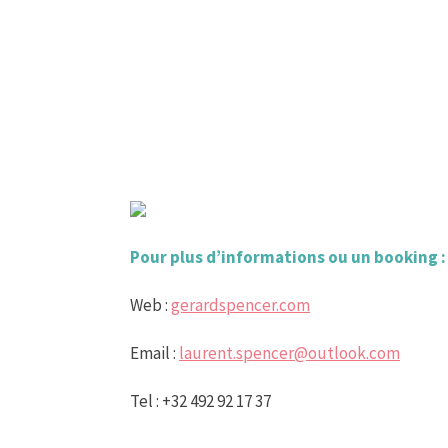
Pour plus d’informations ou un booking :
Web :
gerardspencer.com
Email :
laurent.spencer@outlook.com
Tel : +32 492 92 17 37