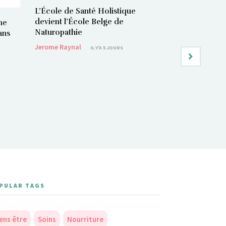
L’École de Santé Holistique
devient l’École Belge de
ne
Naturopathie
ans
Jerome Raynal
IL Y'A 5 JOURS
Dissoudre nos
changement
Raphaël DUGAI
PULAR TAGS
ens être
Soins
Nourriture