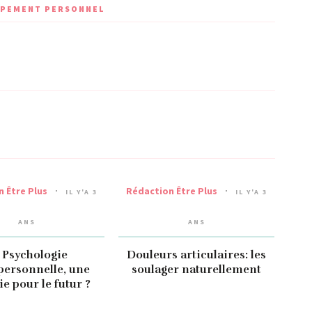
OPPEMENT PERSONNEL
 Être Plus
Rédaction Être Plus
IL Y'A 3
IL Y'A 3
ANS
ANS
 Psychologie
Douleurs articulaires: les
ersonnelle, une
soulager naturellement
ie pour le futur ?