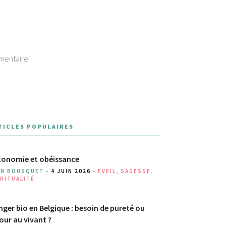
mentaire
TICLES POPULAIRES
onomie et obéissance
AN BOUSQUET -
4 JUIN 2026
-
EVEIL
,
SAGESSE
,
RITUALITÉ
ger bio en Belgique : besoin de pureté ou
our au vivant ?