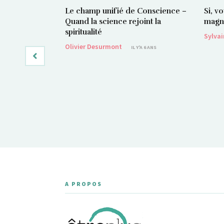
Le champ unifié de Conscience –
Si, v
Quand la science rejoint la
magné
spiritualité
Sylva
Olivier Desurmont
IL Y'A 6 ANS
A PROPOS