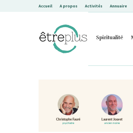
Accueil
A propos
Activités
Annuaire
Etreplus
Spiritualité