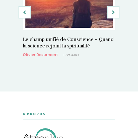
Le champ unifié de Conscience – Quand
Si, vous 
la science rejoint la spiritualité
magnétis
Olivier Desurmont
Sylvain P
IL Y'A 6 ANS
A PROPOS