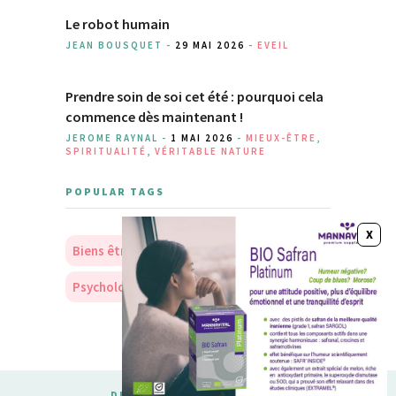
Le robot humain
JEAN BOUSQUET -
29 MAI 2026
-
EVEIL
Prendre soin de soi cet été : pourquoi cela
commence dès maintenant !
JEROME RAYNAL -
1 MAI 2026
-
MIEUX-ÊTRE
,
SPIRITUALITÉ
,
VÉRITABLE NATURE
POPULAR TAGS
Biens être
Soins
Nourriture
Psychologie
Personnalité
DESIGNED & DEVELOPED BY