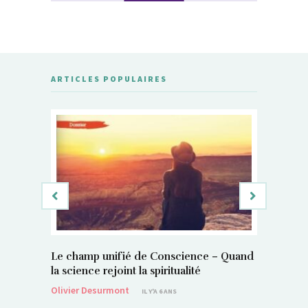
ARTICLES POPULAIRES
Le champ unifié de Conscience – Quand
Si, vous 
la science rejoint la spiritualité
magnétis
Olivier Desurmont
Sylvain P
IL Y'A 6 ANS