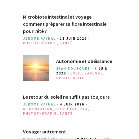
Microbiote intestinal et voyage :
comment préparer sa flore intestinale
pour l’été ?
JEROME RAYNAL -
11 JUIN 2026
-
PHYTOTHÉRAPIE
,
SANTÉ
Autonomie et obéissance
JEAN BOUSQUET -
4 JUIN
2026
-
EVEIL
,
SAGESSE
,
SPIRITUALITÉ
Le retour du soleil ne suffit pas toujours
JEROME RAYNAL -
4 JUIN 2026
-
ALIMENTATION
,
BIEN-ÊTRE
,
BIO
,
PHYTOTHÉRAPIE
,
SANTÉ
Voyager autrement
RÉDACTION ÊTRE PLUS -
29 MAI 2026
-
ART