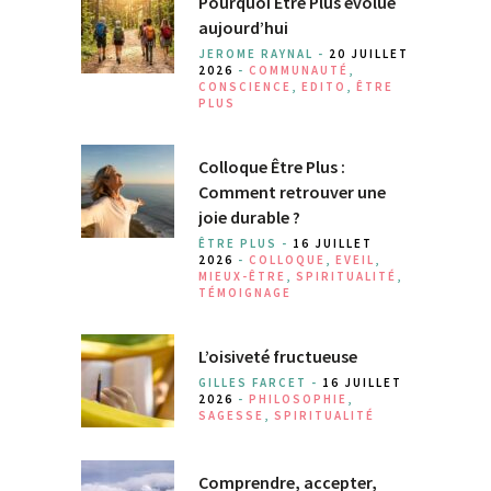
Pourquoi Être Plus évolue
aujourd’hui
JEROME RAYNAL -
20 JUILLET
2026
-
COMMUNAUTÉ
,
CONSCIENCE
,
EDITO
,
ÊTRE
PLUS
Colloque Être Plus :
Comment retrouver une
joie durable ?
ÊTRE PLUS -
16 JUILLET
2026
-
COLLOQUE
,
EVEIL
,
MIEUX-ÊTRE
,
SPIRITUALITÉ
,
TÉMOIGNAGE
L’oisiveté fructueuse
GILLES FARCET -
16 JUILLET
2026
-
PHILOSOPHIE
,
SAGESSE
,
SPIRITUALITÉ
Comprendre, accepter,