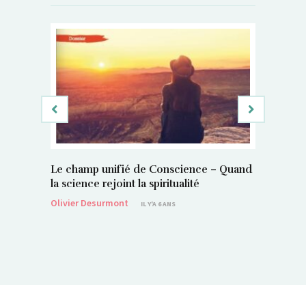
Le champ unifié de Conscience – Quand
Si, vous 
la science rejoint la spiritualité
magnétis
Olivier Desurmont
Sylvain P
IL Y'A 6 ANS