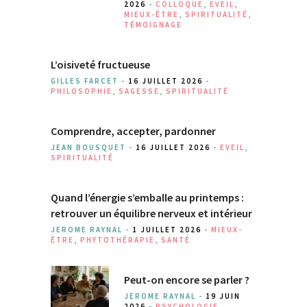
2026
-
COLLOQUE
,
EVEIL
,
MIEUX-ÊTRE
,
SPIRITUALITÉ
,
TÉMOIGNAGE
L’oisiveté fructueuse
GILLES FARCET -
16 JUILLET 2026
-
PHILOSOPHIE
,
SAGESSE
,
SPIRITUALITÉ
Comprendre, accepter, pardonner
JEAN BOUSQUET -
16 JUILLET 2026
-
EVEIL
,
SPIRITUALITÉ
Quand l’énergie s’emballe au printemps :
retrouver un équilibre nerveux et intérieur
JEROME RAYNAL -
1 JUILLET 2026
-
MIEUX-
ÊTRE
,
PHYTOTHÉRAPIE
,
SANTÉ
Peut-on encore se parler ?
JEROME RAYNAL -
19 JUIN
2026
-
PSYCHOLOGIE
,