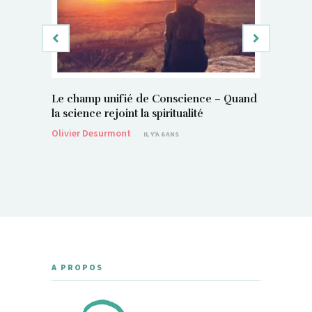
Le champ unifié de Conscience – Quand
Si, vous 
la science rejoint la spiritualité
magnétis
Olivier Desurmont
Sylvain P
IL Y'A 6 ANS
A PROPOS