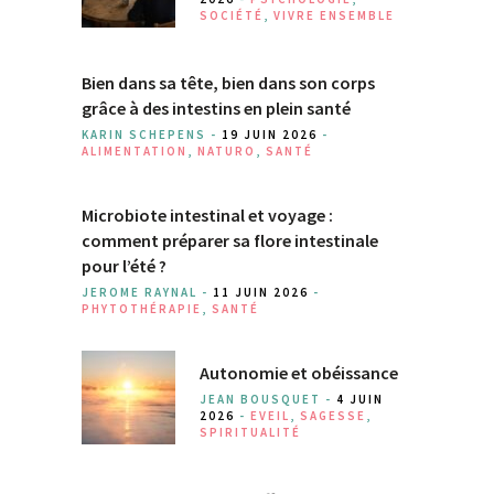
SOCIÉTÉ
,
VIVRE ENSEMBLE
Bien dans sa tête, bien dans son corps
grâce à des intestins en plein santé
KARIN SCHEPENS -
19 JUIN 2026
-
ALIMENTATION
,
NATURO
,
SANTÉ
Microbiote intestinal et voyage :
comment préparer sa flore intestinale
pour l’été ?
JEROME RAYNAL -
11 JUIN 2026
-
PHYTOTHÉRAPIE
,
SANTÉ
Autonomie et obéissance
JEAN BOUSQUET -
4 JUIN
2026
-
EVEIL
,
SAGESSE
,
SPIRITUALITÉ