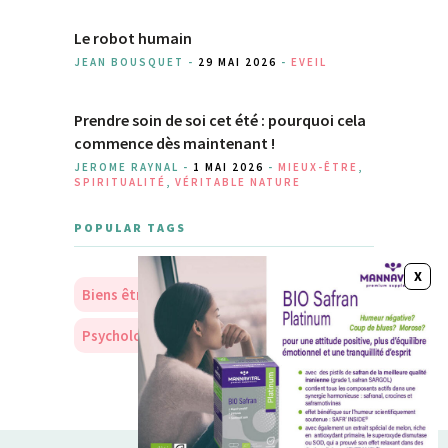
Le robot humain
JEAN BOUSQUET -
29 MAI 2026
-
EVEIL
Prendre soin de soi cet été : pourquoi cela
commence dès maintenant !
JEROME RAYNAL -
1 MAI 2026
-
MIEUX-ÊTRE
,
SPIRITUALITÉ
,
VÉRITABLE NATURE
POPULAR TAGS
Biens être
Soins
Nourriture
Psychologie
Personnalité