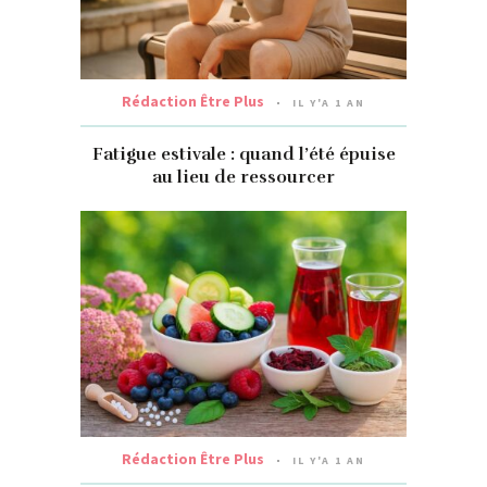
Rédaction Être Plus
IL Y'A 1 AN
Fatigue estivale : quand l’été épuise
au lieu de ressourcer
Rédaction Être Plus
IL Y'A 1 AN