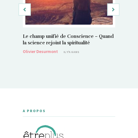
Le champ unifié de Conscience – Quand
Si, vous 
la science rejoint la spiritualité
magnétis
Olivier Desurmont
Sylvain P
IL Y'A 6 ANS
A PROPOS