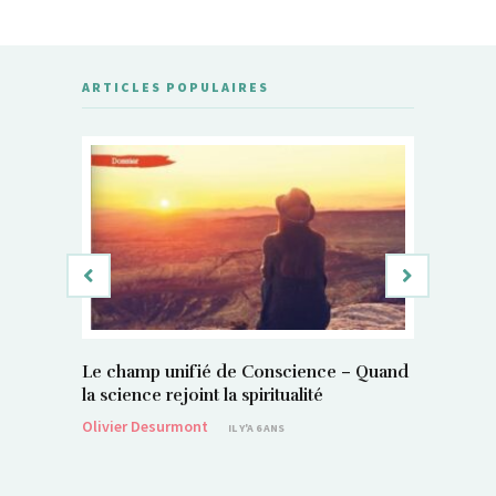
ARTICLES POPULAIRES
Le champ unifié de Conscience – Quand
Si, vous 
la science rejoint la spiritualité
magnétis
Olivier Desurmont
Sylvain P
IL Y'A 6 ANS