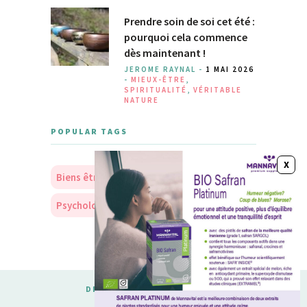
Prendre soin de soi cet été :
pourquoi cela commence
dès maintenant !
JEROME RAYNAL -
1 MAI 2026
-
MIEUX-ÊTRE
,
SPIRITUALITÉ
,
VÉRITABLE
NATURE
POPULAR TAGS
Biens être
Soins
Nourriture
Psychologie
Personnalité
DESIGNED & DEVELOPED BY
MERIDIANTHEMES