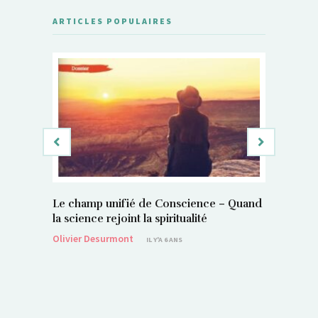
ARTICLES POPULAIRES
Le champ unifié de Conscience – Quand
Si, vous 
la science rejoint la spiritualité
magnétis
Olivier Desurmont
Sylvain P
IL Y'A 6 ANS