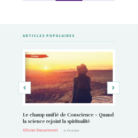
ARTICLES POPULAIRES
Le champ unifié de Conscience – Quand
Si, vous 
la science rejoint la spiritualité
magnétis
Olivier Desurmont
Sylvain P
IL Y'A 6 ANS