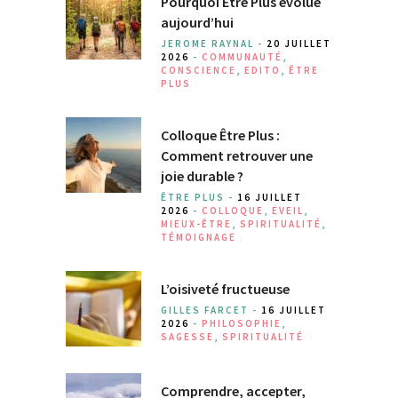
Pourquoi Être Plus évolue
aujourd’hui
JEROME RAYNAL -
20 JUILLET
2026
-
COMMUNAUTÉ
,
CONSCIENCE
,
EDITO
,
ÊTRE
PLUS
Colloque Être Plus :
Comment retrouver une
joie durable ?
ÊTRE PLUS -
16 JUILLET
2026
-
COLLOQUE
,
EVEIL
,
MIEUX-ÊTRE
,
SPIRITUALITÉ
,
TÉMOIGNAGE
L’oisiveté fructueuse
GILLES FARCET -
16 JUILLET
2026
-
PHILOSOPHIE
,
SAGESSE
,
SPIRITUALITÉ
Comprendre, accepter,