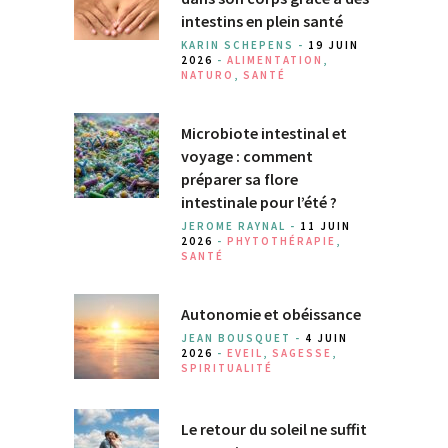
intestins en plein santé
KARIN SCHEPENS -
19 JUIN
2026
-
ALIMENTATION
,
NATURO
,
SANTÉ
Microbiote intestinal et
voyage : comment
préparer sa flore
intestinale pour l’été ?
JEROME RAYNAL -
11 JUIN
2026
-
PHYTOTHÉRAPIE
,
SANTÉ
Autonomie et obéissance
JEAN BOUSQUET -
4 JUIN
2026
-
EVEIL
,
SAGESSE
,
SPIRITUALITÉ
Le retour du soleil ne suffit