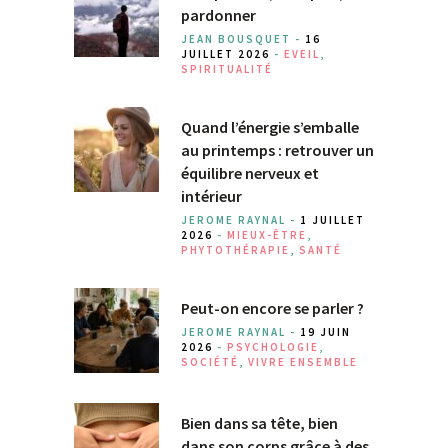
pardonner
JEAN BOUSQUET -
16
JUILLET 2026
-
EVEIL
,
SPIRITUALITÉ
Quand l’énergie s’emballe
au printemps : retrouver un
équilibre nerveux et
intérieur
JEROME RAYNAL -
1 JUILLET
2026
-
MIEUX-ÊTRE
,
PHYTOTHÉRAPIE
,
SANTÉ
Peut-on encore se parler ?
JEROME RAYNAL -
19 JUIN
2026
-
PSYCHOLOGIE
,
SOCIÉTÉ
,
VIVRE ENSEMBLE
Bien dans sa tête, bien
dans son corps grâce à des