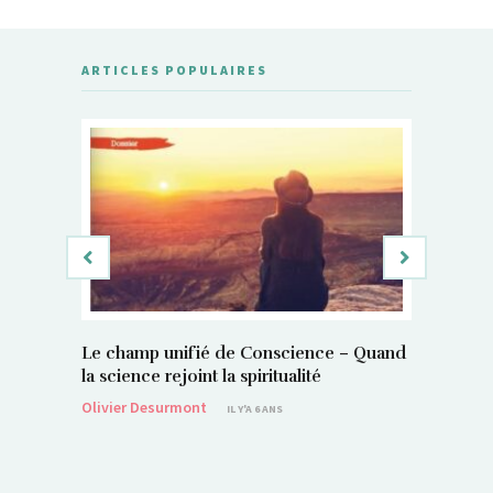
ARTICLES POPULAIRES
Le champ unifié de Conscience – Quand
Si, vous 
la science rejoint la spiritualité
magnétis
Olivier Desurmont
Sylvain P
IL Y'A 6 ANS