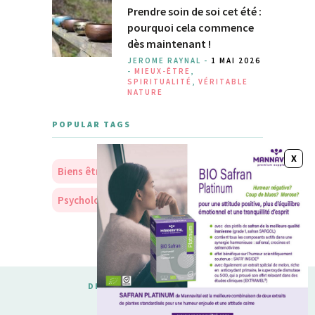
Prendre soin de soi cet été :
pourquoi cela commence
dès maintenant !
JEROME RAYNAL -
1 MAI 2026
-
MIEUX-ÊTRE
,
SPIRITUALITÉ
,
VÉRITABLE
NATURE
POPULAR TAGS
Biens être
Soins
Nourriture
Psychologie
Personnalité
DESIGNED & DEVELOPED BY
MERIDIANTHEMES