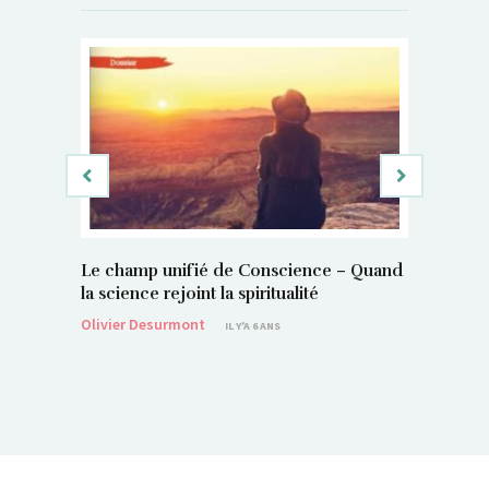
Le champ unifié de Conscience – Quand
Si, vous 
la science rejoint la spiritualité
magnétis
Olivier Desurmont
Sylvain P
IL Y'A 6 ANS