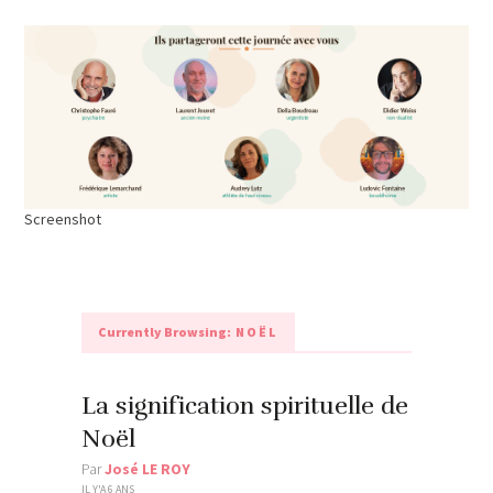
Screenshot
Currently Browsing:
NOËL
La signification spirituelle de
Noël
Par
José LE ROY
IL Y'A 6 ANS