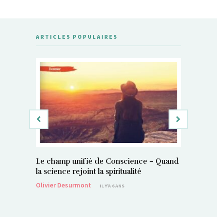
ARTICLES POPULAIRES
Le champ unifié de Conscience – Quand
Si, vous 
la science rejoint la spiritualité
magnétis
Olivier Desurmont
Sylvain P
IL Y'A 6 ANS