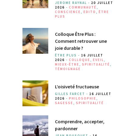
JEROME RAYNAL -
20 JUILLET
2026
-
COMMUNAUTÉ
,
CONSCIENCE
,
EDITO
,
ÊTRE
PLUS
Colloque Être Plus :
Comment retrouver une
joie durable ?
ÊTRE PLUS -
16 JUILLET
2026
-
COLLOQUE
,
EVEIL
,
MIEUX-ÊTRE
,
SPIRITUALITÉ
,
TÉMOIGNAGE
L’oisiveté fructueuse
GILLES FARCET -
16 JUILLET
2026
-
PHILOSOPHIE
,
SAGESSE
,
SPIRITUALITÉ
Comprendre, accepter,
pardonner
JEAN BOUSQUET -
16