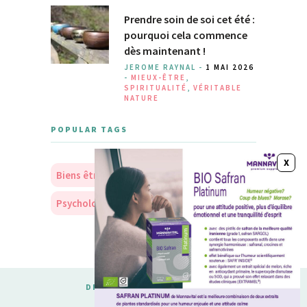
Prendre soin de soi cet été :
pourquoi cela commence
dès maintenant !
JEROME RAYNAL -
1 MAI 2026
-
MIEUX-ÊTRE
,
SPIRITUALITÉ
,
VÉRITABLE
NATURE
POPULAR TAGS
Biens être
Soins
Nourriture
Psychologie
Personnalité
DESIGNED & DEVELOPED BY
MERIDIANTHEMES