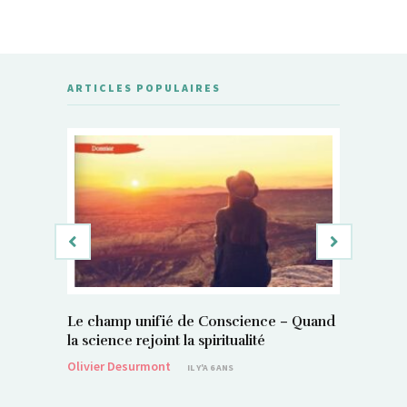
ARTICLES POPULAIRES
Le champ unifié de Conscience – Quand
Si, vous 
la science rejoint la spiritualité
magnétis
Olivier Desurmont
Sylvain P
IL Y'A 6 ANS