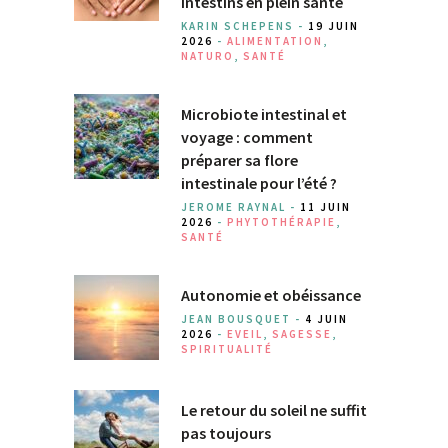
intestins en plein santé
KARIN SCHEPENS -
19 JUIN
2026
-
ALIMENTATION
,
NATURO
,
SANTÉ
Microbiote intestinal et
voyage : comment
préparer sa flore
intestinale pour l’été ?
JEROME RAYNAL -
11 JUIN
2026
-
PHYTOTHÉRAPIE
,
SANTÉ
Autonomie et obéissance
JEAN BOUSQUET -
4 JUIN
2026
-
EVEIL
,
SAGESSE
,
SPIRITUALITÉ
Le retour du soleil ne suffit
pas toujours