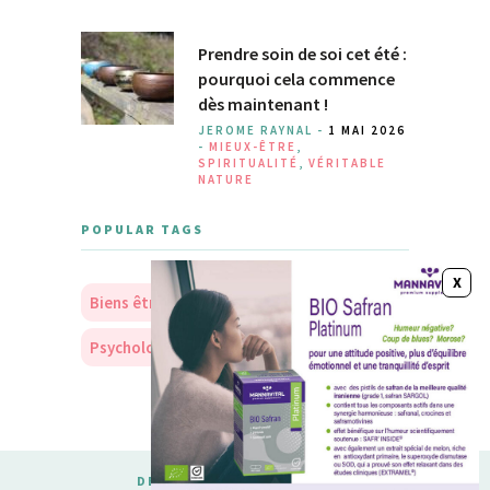
Prendre soin de soi cet été :
pourquoi cela commence
dès maintenant !
JEROME RAYNAL -
1 MAI 2026
-
MIEUX-ÊTRE
,
SPIRITUALITÉ
,
VÉRITABLE
NATURE
POPULAR TAGS
Biens être
Soins
Nourriture
Psychologie
Personnalité
DESIGNED & DEVELOPED BY