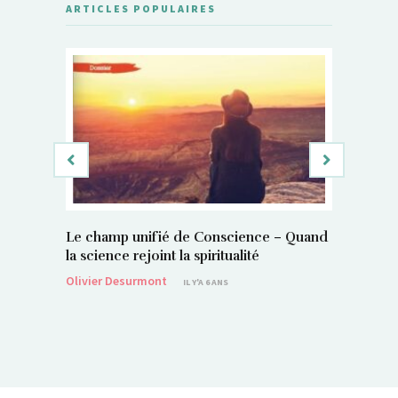
ARTICLES POPULAIRES
Le champ unifié de Conscience – Quand
Si, vous 
la science rejoint la spiritualité
magnétis
Olivier Desurmont
Sylvain P
IL Y'A 6 ANS