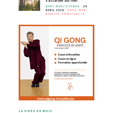
s’attarder sur rien
MARC MARCISZEWER -
30
AVRIL 2026
-
EVEIL
,
NON-
DUALITÉ
,
SPIRITUALITÉ
LA VIDÉO DU MOIS