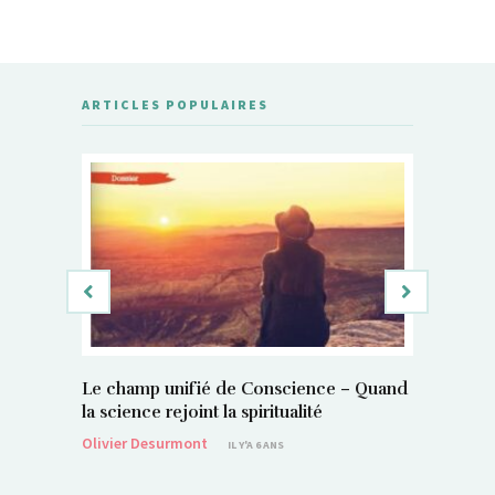
ARTICLES POPULAIRES
Le champ unifié de Conscience – Quand
Si, vous 
la science rejoint la spiritualité
magnétis
Olivier Desurmont
Sylvain P
IL Y'A 6 ANS