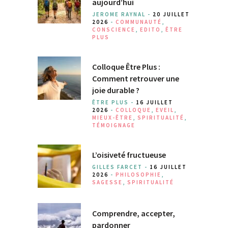
aujourd’hui
JEROME RAYNAL -
20 JUILLET
2026
-
COMMUNAUTÉ
,
CONSCIENCE
,
EDITO
,
ÊTRE
PLUS
Colloque Être Plus :
Comment retrouver une
joie durable ?
ÊTRE PLUS -
16 JUILLET
2026
-
COLLOQUE
,
EVEIL
,
MIEUX-ÊTRE
,
SPIRITUALITÉ
,
TÉMOIGNAGE
L’oisiveté fructueuse
GILLES FARCET -
16 JUILLET
2026
-
PHILOSOPHIE
,
SAGESSE
,
SPIRITUALITÉ
Comprendre, accepter,
pardonner