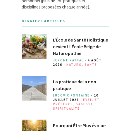
personnel (plus de 150 pratiques et
disciplines proposées chaque année).
DERNIERS ARTICLES
L’École de Santé Holistique
devient l’École Belge de
Naturopathie
JEROME RAYNAL -
4 AOÛT
2026
-
NATURO
,
SANTÉ
La pratique de la non
pratique
LUDOVIC FONTAINE -
20
JUILLET 2026
-
EVEIL ET
PRÉSENCE
,
SAGESSE
,
SPIRITUALITÉ
Pourquoi Être Plus évolue