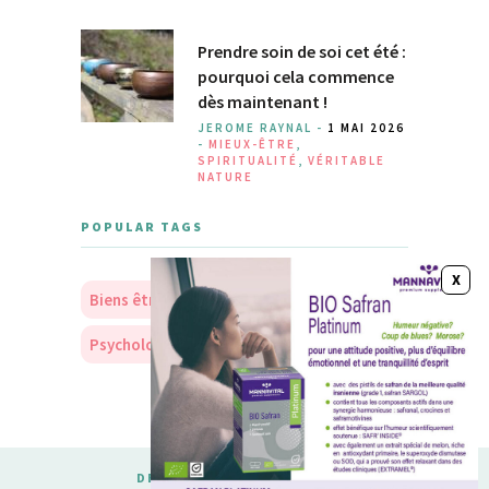
Prendre soin de soi cet été :
pourquoi cela commence
dès maintenant !
JEROME RAYNAL -
1 MAI 2026
-
MIEUX-ÊTRE
,
SPIRITUALITÉ
,
VÉRITABLE
NATURE
POPULAR TAGS
Biens être
Soins
Nourriture
Psychologie
Personnalité
DESIGNED & DEVELOPED BY