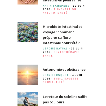
intestins en plein santé
KARIN SCHEPENS -
19 JUIN
2026
-
ALIMENTATION
,
NATURO
,
SANTÉ
Microbiote intestinal et
voyage : comment
préparer sa flore
intestinale pour l’été ?
JEROME RAYNAL -
11 JUIN
2026
-
PHYTOTHÉRAPIE
,
SANTÉ
Autonomie et obéissance
JEAN BOUSQUET -
4 JUIN
2026
-
EVEIL
,
SAGESSE
,
SPIRITUALITÉ
Le retour du soleil ne suffit
pas toujours