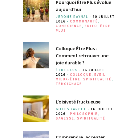
Pourquoi Être Plus évolue
aujourd’hui
JEROME RAYNAL -
20 JUILLET
2026
-
COMMUNAUTÉ
,
CONSCIENCE
,
EDITO
,
ÊTRE
PLUS
Colloque Être Plus :
Comment retrouver une
joie durable ?
ÊTRE PLUS -
16 JUILLET
2026
-
COLLOQUE
,
EVEIL
,
MIEUX-ÊTRE
,
SPIRITUALITÉ
,
TÉMOIGNAGE
L’oisiveté fructueuse
GILLES FARCET -
16 JUILLET
2026
-
PHILOSOPHIE
,
SAGESSE
,
SPIRITUALITÉ
Comprendre, accepter,