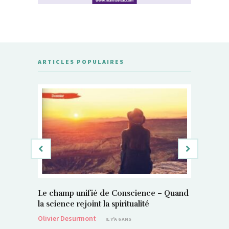
ARTICLES POPULAIRES
Le champ unifié de Conscience – Quand
Si, vous 
la science rejoint la spiritualité
magnétis
Olivier Desurmont
Sylvain P
IL Y'A 6 ANS