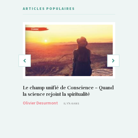
ARTICLES POPULAIRES
Le champ unifié de Conscience – Quand
Si, vous 
la science rejoint la spiritualité
magnétis
Olivier Desurmont
Sylvain P
IL Y'A 6 ANS