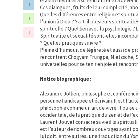
étaient destinés à se rencontrer et à devenir
Ces dialogues, fruits de leur complicité, abor
Quelles différences entre religion et spiritual
l’union à Dieu ? Y a-t-il plusieurs spiritua
spirituelle ? Quel lien avec la psychologie ? 
Spiritualité et sexualité sont-elles incompa
? Quelles pratiques suivre ?
Pleine d’humour, de légèreté et aussi de p
rencontrent Chögyam Trungpa, Nietzsche, S
universelles pour se tenir en joie et rencont
Notice biographique :
Alexandre Jollien, philosophe et conférencier
personne handicapée et écrivain. Il est l’a
philosophie comme un art de vivre. Il puise se
occidentale, de la pratique du zen et de l’
Laurent Jouvet consacre sa vie à la spiritual
est l’auteur de nombreux ouvrages ayant pour
lui doit, entre autres, une traduction du Yo