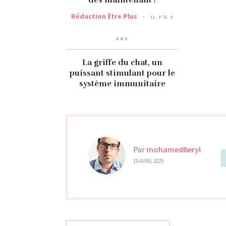
dès maintenant !
Rédaction Être Plus
IL Y'A 3
ANS
La griffe du chat, un
puissant stimulant pour le
système immunitaire
Par
mohamedBeryl
19 AVRIL 2025