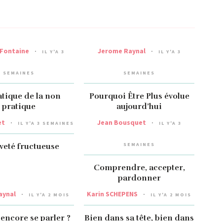
 Fontaine
Jerome Raynal
IL Y'A 3
IL Y'A 3
SEMAINES
SEMAINES
atique de la non
Pourquoi Être Plus évolue
pratique
aujourd’hui
et
Jean Bousquet
IL Y'A 3 SEMAINES
IL Y'A 3
SEMAINES
iveté fructueuse
Comprendre, accepter,
pardonner
aynal
Karin SCHEPENS
IL Y'A 2 MOIS
IL Y'A 2 MOIS
encore se parler ?
Bien dans sa tête, bien dans