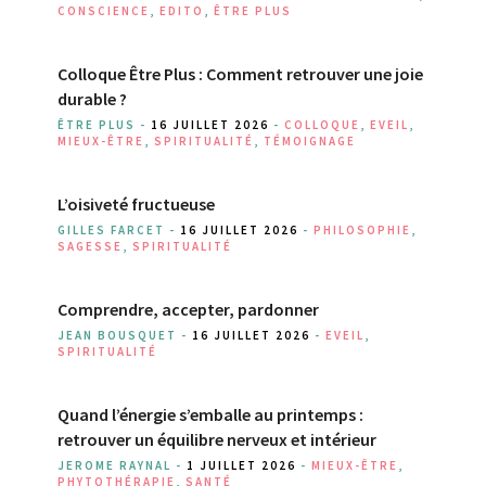
CONSCIENCE
,
EDITO
,
ÊTRE PLUS
Colloque Être Plus : Comment retrouver une joie
durable ?
ÊTRE PLUS -
16 JUILLET 2026
-
COLLOQUE
,
EVEIL
,
MIEUX-ÊTRE
,
SPIRITUALITÉ
,
TÉMOIGNAGE
L’oisiveté fructueuse
GILLES FARCET -
16 JUILLET 2026
-
PHILOSOPHIE
,
SAGESSE
,
SPIRITUALITÉ
Comprendre, accepter, pardonner
JEAN BOUSQUET -
16 JUILLET 2026
-
EVEIL
,
SPIRITUALITÉ
Quand l’énergie s’emballe au printemps :
retrouver un équilibre nerveux et intérieur
JEROME RAYNAL -
1 JUILLET 2026
-
MIEUX-ÊTRE
,
PHYTOTHÉRAPIE
,
SANTÉ