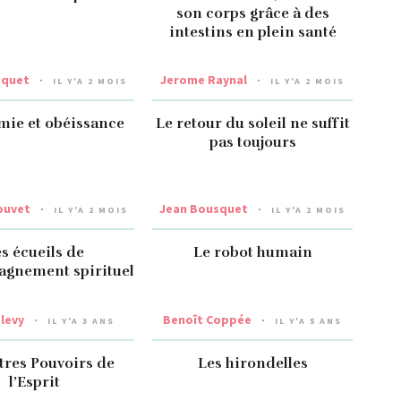
son corps grâce à des
intestins en plein santé
squet
Jerome Raynal
IL Y'A 2 MOIS
IL Y'A 2 MOIS
ie et obéissance
Le retour du soleil ne suffit
pas toujours
ouvet
Jean Bousquet
IL Y'A 2 MOIS
IL Y'A 2 MOIS
s écueils de
Le robot humain
agnement spirituel
levy
Benoît Coppée
IL Y'A 3 ANS
IL Y'A 5 ANS
tres Pouvoirs de
Les hirondelles
l’Esprit