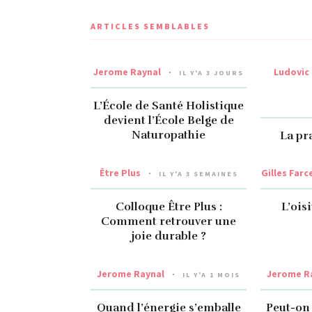
ARTICLES SEMBLABLES
Jerome Raynal
Ludovic
IL Y'A 3 JOURS
L’École de Santé Holistique
devient l’École Belge de
Naturopathie
La pr
Être Plus
Gilles Farc
IL Y'A 3 SEMAINES
Colloque Être Plus :
L’ois
Comment retrouver une
joie durable ?
Jerome Raynal
Jerome R
IL Y'A 1 MOIS
Quand l’énergie s’emballe
Peut-on 