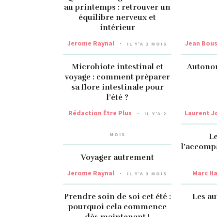
au printemps : retrouver un
équilibre nerveux et
intérieur
Jerome Raynal
Jean Bou
IL Y'A 2 MOIS
Microbiote intestinal et
Autonom
voyage : comment préparer
sa flore intestinale pour
l’été ?
Rédaction Être Plus
Laurent J
IL Y'A 2
MOIS
Le
l’accomp
Voyager autrement
Jerome Raynal
Marc Ha
IL Y'A 3 MOIS
Prendre soin de soi cet été :
Les au
pourquoi cela commence