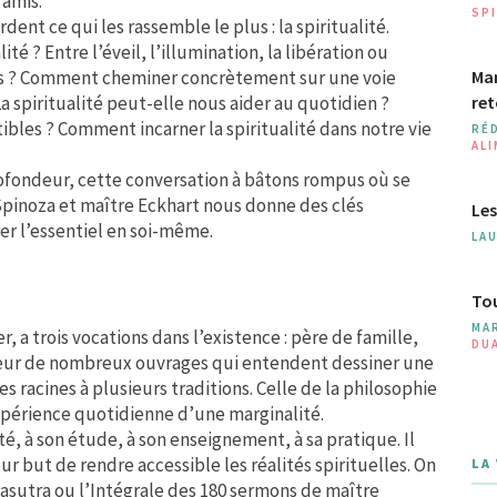
 amis.
SPI
dent ce qui les rassemble le plus : la spiritualité.
ité ? Entre l’éveil, l’illumination, la libération ou
lités ? Comment cheminer concrètement sur une voie
Man
La spiritualité peut-elle nous aider au quotidien ?
ret
tibles ? Comment incarner la spiritualité dans notre vie
RÉ
AL
rofondeur, cette conversation à bâtons rompus où se
pinoza et maître Eckhart nous donne des clés
Les
rer l’essentiel en soi-même.
LA
Tou
MA
, a trois vocations dans l’existence : père de famille,
DU
uteur de nombreux ouvrages qui entendent dessiner une
s racines à plusieurs traditions. Celle de la philosophie
expérience quotidienne d’une marginalité.
ité, à son étude, à son enseignement, à sa pratique. Il
 but de rendre accessible les réalités spirituelles. On
LA
gasutra ou l’Intégrale des 180 sermons de maître