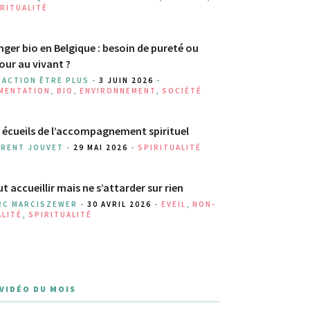
RITUALITÉ
ger bio en Belgique : besoin de pureté ou
our au vivant ?
DACTION ÊTRE PLUS -
3 JUIN 2026
-
IMENTATION
,
BIO
,
ENVIRONNEMENT
,
SOCIÉTÉ
 écueils de l’accompagnement spirituel
URENT JOUVET -
29 MAI 2026
-
SPIRITUALITÉ
t accueillir mais ne s’attarder sur rien
RC MARCISZEWER -
30 AVRIL 2026
-
EVEIL
,
NON-
ALITÉ
,
SPIRITUALITÉ
 VIDÉO DU MOIS