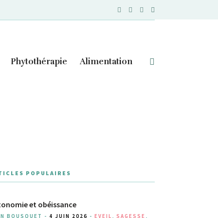
Phytothérapie
Alimentation
TICLES POPULAIRES
onomie et obéissance
AN BOUSQUET -
4 JUIN 2026
-
EVEIL
,
SAGESSE
,