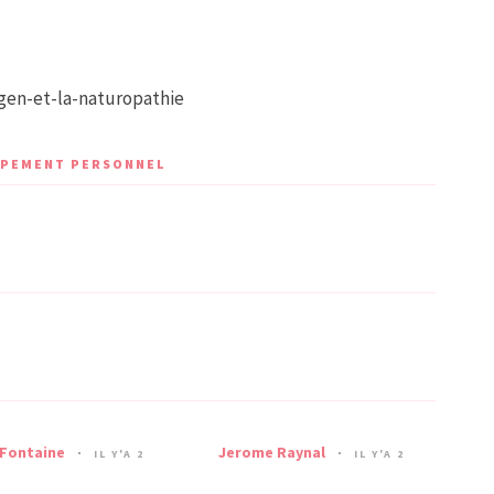
ngen-et-la-naturopathie
OPPEMENT PERSONNEL
 Fontaine
Jerome Raynal
IL Y'A 2
IL Y'A 2