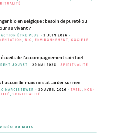
RITUALITÉ
ger bio en Belgique : besoin de pureté ou
our au vivant ?
DACTION ÊTRE PLUS -
3 JUIN 2026
-
IMENTATION
,
BIO
,
ENVIRONNEMENT
,
SOCIÉTÉ
 écueils de l’accompagnement spirituel
URENT JOUVET -
29 MAI 2026
-
SPIRITUALITÉ
t accueillir mais ne s’attarder sur rien
RC MARCISZEWER -
30 AVRIL 2026
-
EVEIL
,
NON-
ALITÉ
,
SPIRITUALITÉ
 VIDÉO DU MOIS