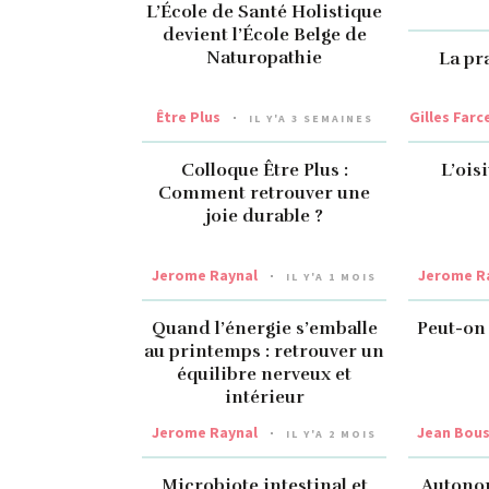
L’École de Santé Holistique
devient l’École Belge de
Naturopathie
La pr
Être Plus
Gilles Farc
IL Y'A 3 SEMAINES
Colloque Être Plus :
L’ois
Comment retrouver une
joie durable ?
Jerome Raynal
Jerome R
IL Y'A 1 MOIS
Quand l’énergie s’emballe
Peut-on 
au printemps : retrouver un
équilibre nerveux et
intérieur
Jerome Raynal
Jean Bou
IL Y'A 2 MOIS
Microbiote intestinal et
Autonom