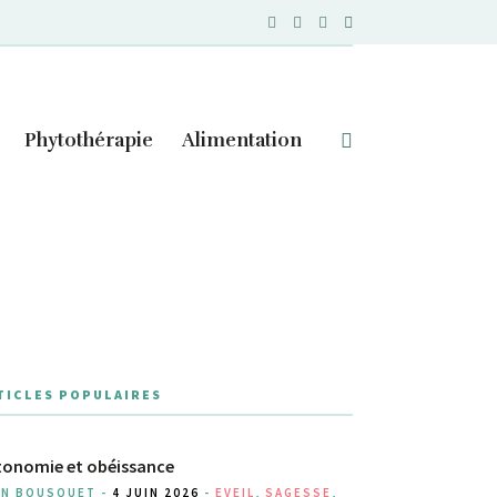
Phytothérapie
Alimentation
TICLES POPULAIRES
onomie et obéissance
AN BOUSQUET -
4 JUIN 2026
-
EVEIL
,
SAGESSE
,