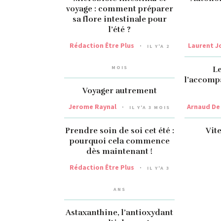
voyage : comment préparer
sa flore intestinale pour
l’été ?
Rédaction Être Plus
Laurent J
IL Y'A 2
MOIS
Le
l’accomp
Voyager autrement
Jerome Raynal
Arnaud De 
IL Y'A 3 MOIS
Prendre soin de soi cet été :
Vite
pourquoi cela commence
dès maintenant !
Rédaction Être Plus
IL Y'A 3
ANS
Astaxanthine, l’antioxydant