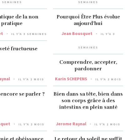
SEMAINES
SEMAINES
atique de la non
Pourquoi Être Plus évolue
pratique
aujourd’hui
et
Jean Bousquet
IL Y'A 3 SEMAINES
IL Y'A 3
SEMAINES
iveté fructueuse
Comprendre, accepter,
pardonner
aynal
Karin SCHEPENS
IL Y'A 2 MOIS
IL Y'A 2 MOIS
encore se parler ?
Bien dans sa tête, bien dans
son corps grâce à des
intestins en plein santé
squet
Jerome Raynal
IL Y'A 2 MOIS
IL Y'A 2 MOIS
ie et obéissance
Le retour du soleil ne suffit