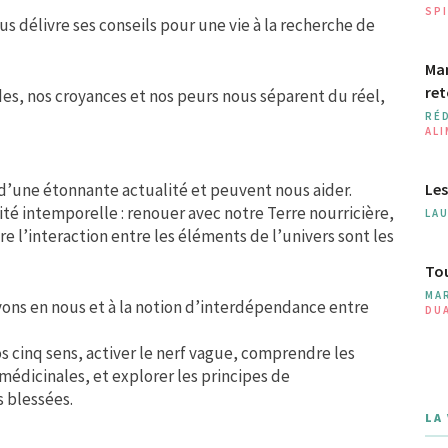
SPI
 délivre ses conseils pour une vie à la recherche de
Man
ret
des, nos croyances et nos peurs nous séparent du réel,
RÉ
AL
d’une étonnante actualité et peuvent nous aider.
Les
té intemporelle : renouer avec notre Terre nourricière,
LA
re l’interaction entre les éléments de l’univers sont les
Tou
MA
 avons en nous et à la notion d’interdépendance entre
DU
s cinq sens, activer le nerf vague, comprendre les
médicinales, et explorer les principes de
s blessées.
LA