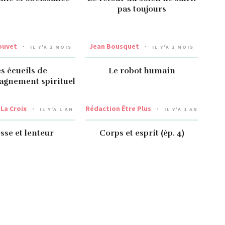
pas toujours
ouvet
Jean Bousquet
IL Y'A 2 MOIS
IL Y'A 2 MOIS
s écueils de
Le robot humain
agnement spirituel
La Croix
Rédaction Être Plus
IL Y'A 1 AN
IL Y'A 1 AN
sse et lenteur
Corps et esprit (ép. 4)