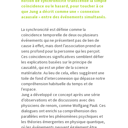
notion de synchronicité transcende la simple
coïncidence ou le hasard, pour toucher à ce
que Jung a décrit comme une « connexion
acausale » entre des événements simultanés.
La synchronicité est définie comme la
coïncidence temporelle de deux ou plusieurs
événements qui ne présentent pas de lien de
cause à effet, mais dont l’association prend un
sens profond pour la personne qui les perçoit.
Ces coïncidences significatives semblent défier
les explications basées sur le principe de
causalité, qui est un pilier de la science
matérialiste. Au lieu de cela, elles suggèrent une
toile de fond d’interconnexion qui dépasse notre
compréhension habituelle du temps et de
l’espace.
Jung a développé ce concept après une série
d’observations et de discussions avec des
physiciens de renom, comme Wolfgang Pauli. Ces
dialogues ont enrichi sa compréhension des
parallèles entre les phénomènes psychiques et
les théories émergentes en physique quantique,
où les événements peuvent également être