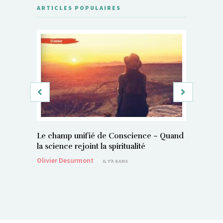
ARTICLES POPULAIRES
Le champ unifié de Conscience – Quand
Si, vous 
la science rejoint la spiritualité
magnétis
Olivier Desurmont
Sylvain P
IL Y'A 6 ANS