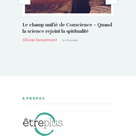
Le champ unifié de Conscience – Quand
Si, vous 
la science rejoint la spiritualité
magnétis
Olivier Desurmont
Sylvain P
IL Y'A 6 ANS
A PROPOS