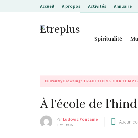
Accueil
A propos
Activités
Annuaire
Etreplus
Spiritualité
Mu
Currently Browsing:
TRADITIONS CONTEMPL
À l’école de l’hi
Par
Ludovic Fontaine
Aucun c
IL Y'A 8 MOIS