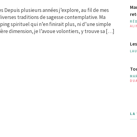
Man
s Depuis plusieurs années j’explore, au fil de mes
ret
diverses traditions de sagesse contemplative. Ma
RÉ
ng spirituel qui n’en finirait plus, ni d’une simple
AL
ère dimension, je l’avoue volontiers, y trouve sa […]
Les
LA
Tou
MA
DU
LA