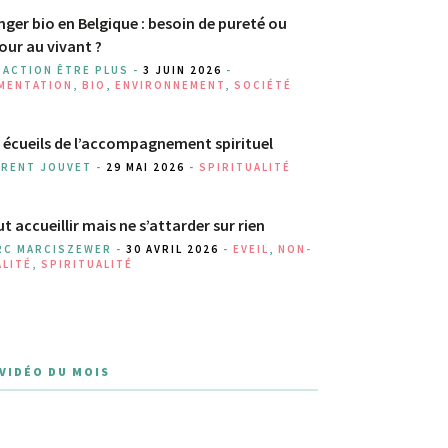
ger bio en Belgique : besoin de pureté ou
our au vivant ?
DACTION ÊTRE PLUS -
3 JUIN 2026
-
IMENTATION
,
BIO
,
ENVIRONNEMENT
,
SOCIÉTÉ
 écueils de l’accompagnement spirituel
URENT JOUVET -
29 MAI 2026
-
SPIRITUALITÉ
t accueillir mais ne s’attarder sur rien
RC MARCISZEWER -
30 AVRIL 2026
-
EVEIL
,
NON-
ALITÉ
,
SPIRITUALITÉ
 VIDÉO DU MOIS