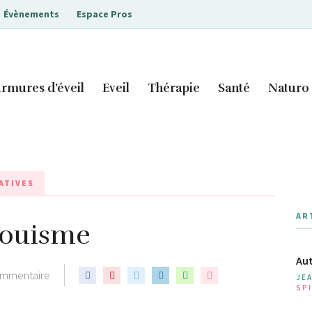
Évènements
Espace Pros
rmures d’éveil
Eveil
Thérapie
Santé
Naturo
ATIVES
AR
ndouisme
Aut
ommentaire
JE
SPI